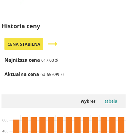
Historia ceny
trending_flat
CENA STABILNA
Najniższa cena
617,00 zł
Aktualna cena
od 659,99 zł
wykres
tabela