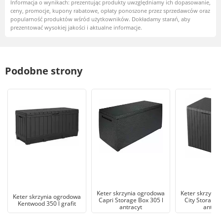
Informacja o wynikach: prezentując produkty uwzględniamy ich dopasowanie,
ceny, promocje, kupony rabatowe, opłaty ponoszone przez sprzedawców oraz
popularność produktów wśród użytkowników. Dokładamy starań, aby
prezentować wysokiej jakości i aktualne informacje.
Podobne strony
Keter skrzynia ogrodowa
Keter skrzyni
Keter skrzynia ogrodowa
Capri Storage Box 305 l
City Storage 
Kentwood 350 l grafit
antracyt
antrac