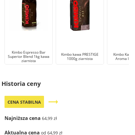
Kimbo Espresso Bar
Kimbo kawa PRESTIGE
Kimbo Kawa z
Superior Blend 1kg kawa
1000g ziarnista
Aroma Inte
ziarnista
Historia ceny
trending_flat
CENA STABILNA
Najniższa cena
64,99 zł
Aktualna cena
od 64,99 zł