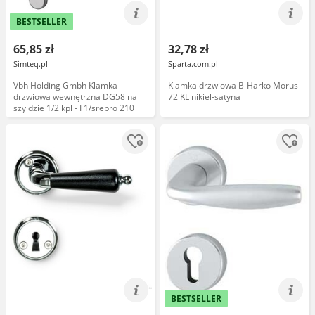
BESTSELLER
65,85 zł
32,78 zł
Simteq.pl
Sparta.com.pl
Vbh Holding Gmbh Klamka
Klamka drzwiowa B-Harko Morus
drzwiowa wewnętrzna DG58 na
72 KL nikiel-satyna
szyldzie 1/2 kpl - F1/srebro 210
BESTSELLER