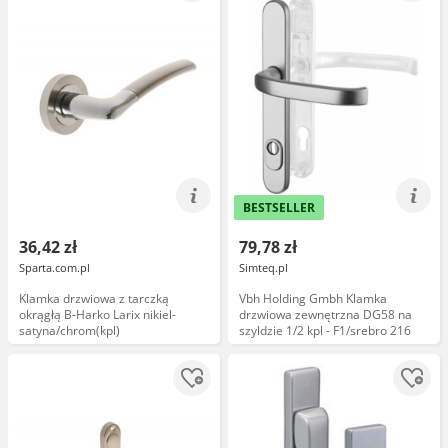
BESTSELLER
36,42 zł
79,78 zł
Sparta.com.pl
Simteq.pl
Klamka drzwiowa z tarczką
Vbh Holding Gmbh Klamka
okrągłą B-Harko Larix nikiel-
drzwiowa zewnętrzna DG58 na
satyna/chrom(kpl)
szyldzie 1/2 kpl - F1/srebro 216