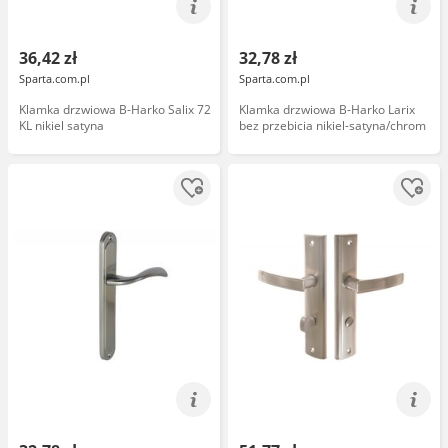
36,42 zł
32,78 zł
Sparta.com.pl
Sparta.com.pl
Klamka drzwiowa B-Harko Salix 72
Klamka drzwiowa B-Harko Larix
KL nikiel satyna
bez przebicia nikiel-satyna/chrom