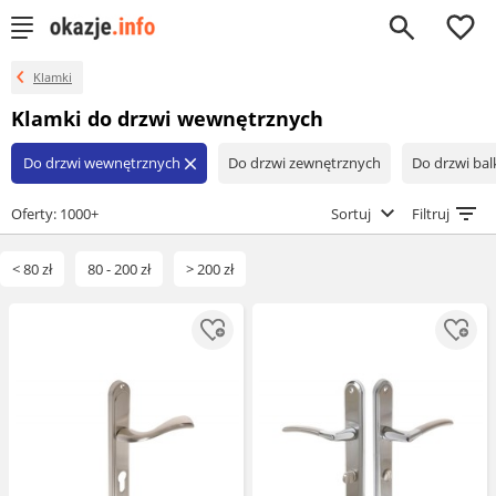
0
Klamki
Klamki do drzwi wewnętrznych
Do drzwi wewnętrznych
Do drzwi zewnętrznych
Do drzwi ba
close
Oferty: 1000+
Sortuj
Filtruj
< 80 zł
80 - 200 zł
> 200 zł