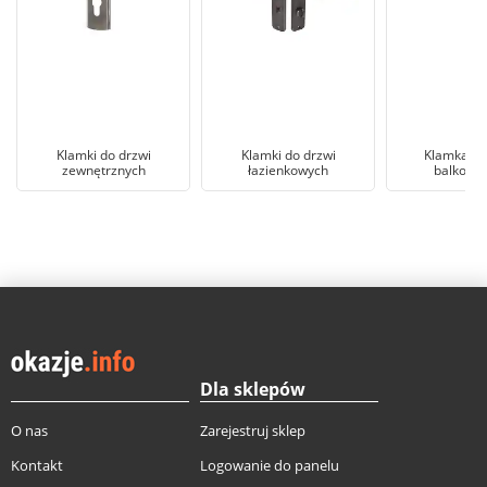
Klamki do drzwi
Klamki do drzwi
Klamka do
zewnętrznych
łazienkowych
balkono
Dla sklepów
O nas
Zarejestruj sklep
Kontakt
Logowanie do panelu