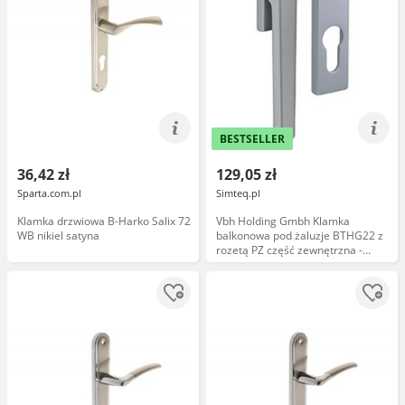
BESTSELLER
36,42 zł
129,05 zł
Sparta.com.pl
Simteq.pl
Klamka drzwiowa B-Harko Salix 72
Vbh Holding Gmbh Klamka
WB nikiel satyna
balkonowa pod żaluzje BTHG22 z
rozetą PZ część zewnętrzna -
F1/srebro