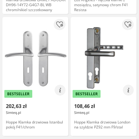
DH96-14Y72-G4G7-BL WB
mosiądzu, satynowy chrom F41
chrom/nikiel szczotkowany
Resista
BESTSELLER
BESTSELLER
202,63 zł
108,46 zł
Simteq.pl
Simteq.pl
Hoppe Klamka drzwiowa Istanbul
Hoppe Klamka drzwiowa London
pokój F41/chrom
na szyldzie PZ92 mm F9/stal