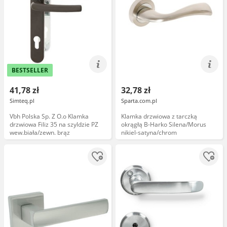
BESTSELLER
41,78 zł
32,78 zł
Simteq.pl
Sparta.com.pl
Vbh Polska Sp. Z O.o Klamka
Klamka drzwiowa z tarczką
drzwiowa Filiz 35 na szyldzie PZ
okrągłą B-Harko Silena/Morus
wew.biała/zewn. brąz
nikiel-satyna/chrom