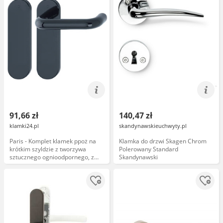
91,66 zł
140,47 zł
klamki24.pl
skandynawskieuchwyty.pl
Paris - Komplet klamek ppoż na
Klamka do drzwi Skagen Chrom
krótkim szyldzie z tworzywa
Polerowany Standard
sztucznego ognioodpornego, z
Skandynawski
szyldem ślepym, kolor czarny
F9005