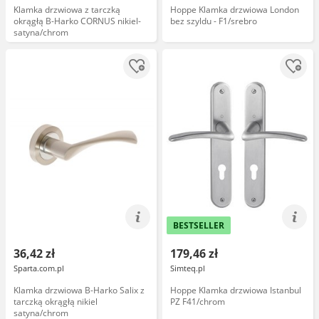
Klamka drzwiowa z tarczką
Hoppe Klamka drzwiowa London
okrągłą B-Harko CORNUS nikiel-
bez szyldu - F1/srebro
satyna/chrom
BESTSELLER
36,42 zł
179,46 zł
Sparta.com.pl
Simteq.pl
Klamka drzwiowa B-Harko Salix z
Hoppe Klamka drzwiowa Istanbul
tarczką okrągłą nikiel
PZ F41/chrom
satyna/chrom