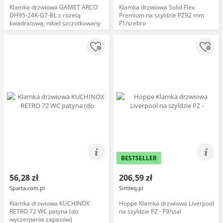
Klamka drzwiowa GAMET ARCO
Klamka drzwiowa Solid Flex
DH95-24K-G7-BL z rozetą
Premium na szyldzie PZ92 mm
kwadratową, nikiel szczotkowany
F1/srebro
BESTSELLER
56,28 zł
206,59 zł
Sparta.com.pl
Simteq.pl
Klamka drzwiowa KUCHINOX
Hoppe Klamka drzwiowa Liverpool
RETRO 72 WC patyna (do
na szyldzie PZ - F9/stal
wyczerpania zapasów)