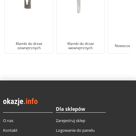
Klamki do drzwi
Klamki do drzwi
Nowoczesna
zewnętrznych
wewnętrznych
Dla sklepów
O nas
Zarejestruj sklep
Kontakt
Logowanie do panelu