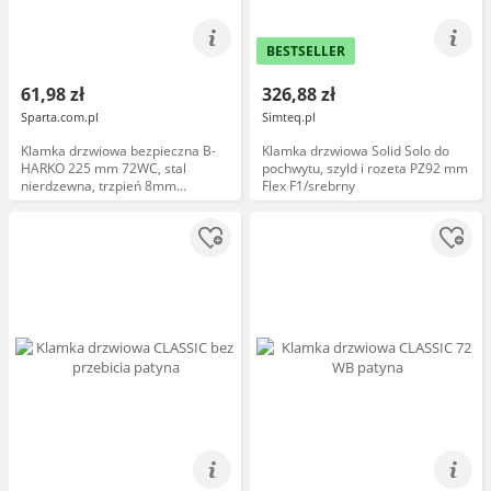
BESTSELLER
61,98 zł
326,88 zł
Sparta.com.pl
Simteq.pl
Klamka drzwiowa bezpieczna B-
Klamka drzwiowa Solid Solo do
HARKO 225 mm 72WC, stal
pochwytu, szyld i rozeta PZ92 mm
nierdzewna, trzpień 8mm
Flex F1/srebrny
(komplet)