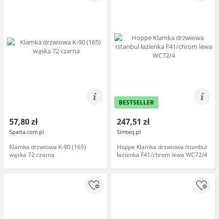
BESTSELLER
57,80 zł
247,51 zł
Sparta.com.pl
Simteq.pl
Klamka drzwiowa K-90 (165)
Hoppe Klamka drzwiowa Istanbul
wąska 72 czarna
łazienka F41/chrom lewa WC72/4