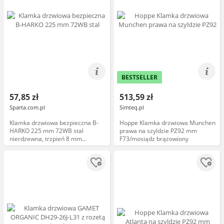
BESTSELLER
57,85 zł
513,59 zł
Sparta.com.pl
Simteq.pl
Klamka drzwiowa bezpieczna B-
Hoppe Klamka drzwiowa Munchen
HARKO 225 mm 72WB stal
prawa na szyldzie PZ92 mm
nierdzewna, trzpień 8 mm
F73/mosiądz brązowiony
(zamiennik KL-GA-481)