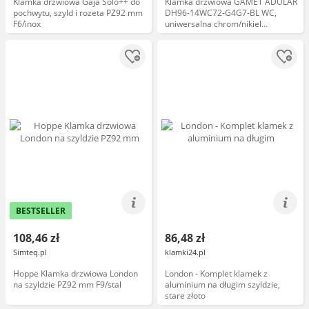
Klamka drzwiowa Gaja Solo++ do
Klamka drzwiowa GAMET ADULAR
pochwytu, szyld i rozeta PZ92 mm
DH96-14WC72-G4G7-BL WC,
F6/inox
uniwersalna chrom/nikiel
szczotkowany
BESTSELLER
108,46 zł
86,48 zł
Simteq.pl
klamki24.pl
Hoppe Klamka drzwiowa London
London - Komplet klamek z
na szyldzie PZ92 mm F9/stal
aluminium na długim szyldzie,
stare złoto