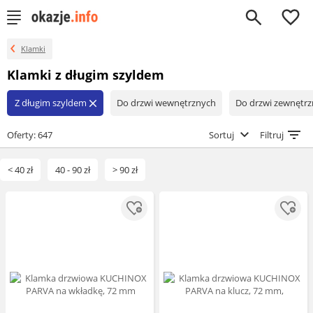
0
Klamki
Klamki z długim szyldem
Z długim szyldem
Do drzwi wewnętrznych
Do drzwi zewnętr
close
Oferty: 647
Sortuj
Filtruj
< 40 zł
40 - 90 zł
> 90 zł