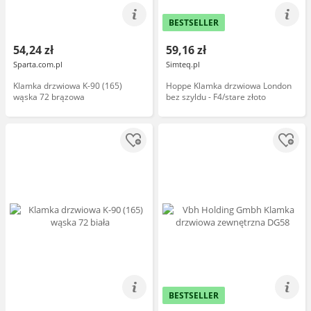
BESTSELLER
54,24 zł
59,16 zł
Sparta.com.pl
Simteq.pl
Klamka drzwiowa K-90 (165)
Hoppe Klamka drzwiowa London
wąska 72 brązowa
bez szyldu - F4/stare złoto
BESTSELLER