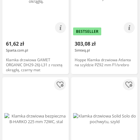
BESTSELLER
61,62 zł
303,08 zł
Sparta.com.pl
Simteq.pl
Klamka drzwiowa GAMET
Hoppe Klamka drzwiowa Atlanta
ORGANIC DH29-26J-L31 z rozetą
na szyldzie PZ92 mm F1/srebro
okrągłą, czarny mat