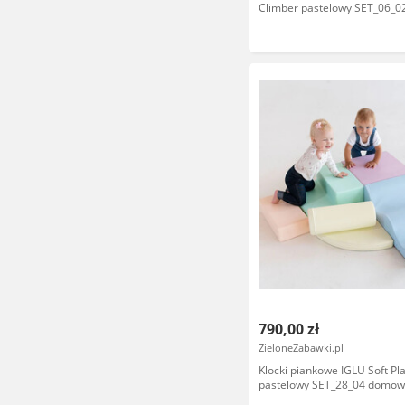
Climber pastelowy SET_06_
plac zabaw
790,00 zł
ZieloneZabawki.pl
Klocki piankowe IGLU Soft Pl
pastelowy SET_28_04 domow
zabaw