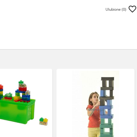
Ulubione (
0
)