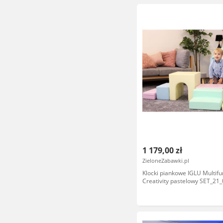
1 179,00 zł
ZieloneZabawki.pl
Klocki piankowe IGLU Multifu
Creativity pastelowy SET_21
domowy plac zabaw