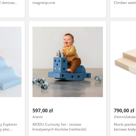
02 domowy
magnetyczne
Climber wie
domowy plac
597,00 zł
790,00 zł
Arante
ZieloneZabawk
ay Explorer
MODU Curiosity Set - zestaw
Klocki piank
y plac
kreatywnych klocków (niebieski)
beżowo biał
zabaw