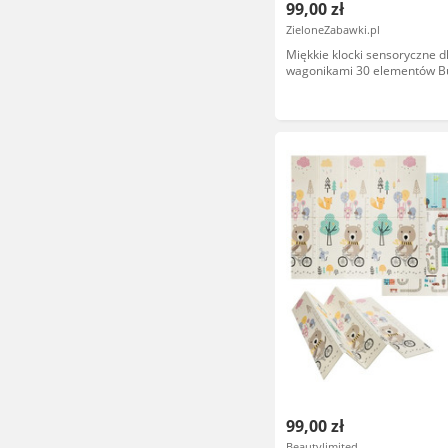
99,00 zł
ZieloneZabawki.pl
Miękkie klocki sensoryczne dl
wagonikami 30 elementów Bu
Squishies B.Toys BX2539Z
99,00 zł
Beautylimited