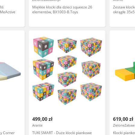
iś
Miękkie klocki dla dzieci squeeze 26
Zestaw klock
 MeActive
elementów, BX1003-B.Toys
okrągłe 35x5 
499,00 zł
619,00 zł
Arante
ZieloneZabawk
ay Corner
TUKI SMART - Duże klocki piankowe
Klocki piank