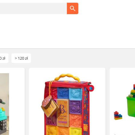
0 zł
> 120 zł