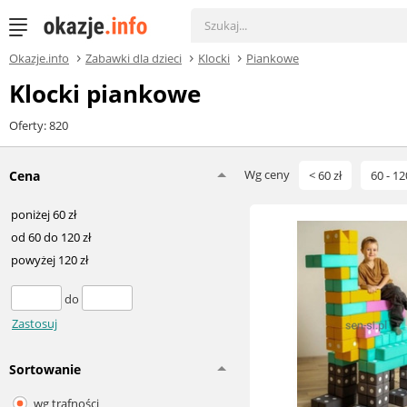
Okazje.info
Zabawki dla dzieci
Klocki
Piankowe
Klocki piankowe
Oferty: 820
Wg ceny
Cena
< 60 zł
60 - 12
poniżej 60 zł
od 60 do 120 zł
powyżej 120 zł
do
Zastosuj
Sortowanie
wg trafności