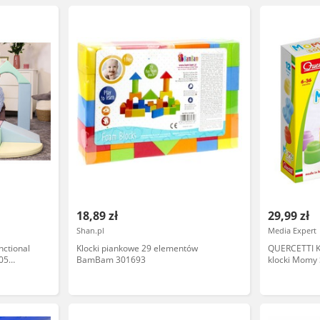
18,89 zł
29,99 zł
Shan.pl
Media Expert
nctional
Klocki piankowe 29 elementów
QUERCETTI Kl
_05
BamBam 301693
klocki Momy 