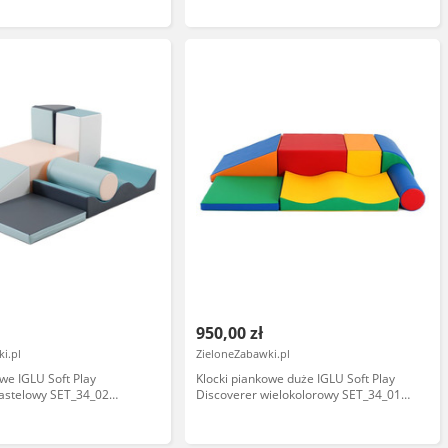
950,00 zł
i.pl
ZieloneZabawki.pl
owe IGLU Soft Play
Klocki piankowe duże IGLU Soft Play
pastelowy SET_34_02
Discoverer wielokolorowy SET_34_01
 zabaw
domowy plac zabaw