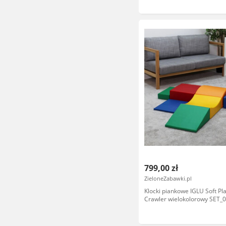
799,00 zł
ZieloneZabawki.pl
Klocki piankowe IGLU Soft Play
Crawler wielokolorowy SET_0
domowy plac zabaw