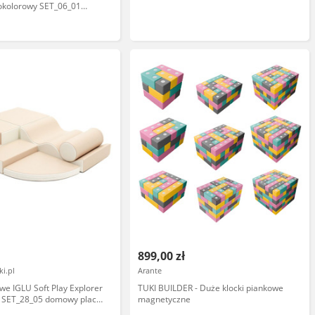
lokolorowy SET_06_01
 zabaw
899,00 zł
i.pl
Arante
owe IGLU Soft Play Explorer
TUKI BUILDER - Duże klocki piankowe
y SET_28_05 domowy plac
magnetyczne