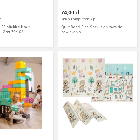
74,00 zł
pl
Sklep komputronik.pl
ES Miękkie klocki
Quut Beedi Fish Klocki piankowe do
 12szt 79/102
nawlekania