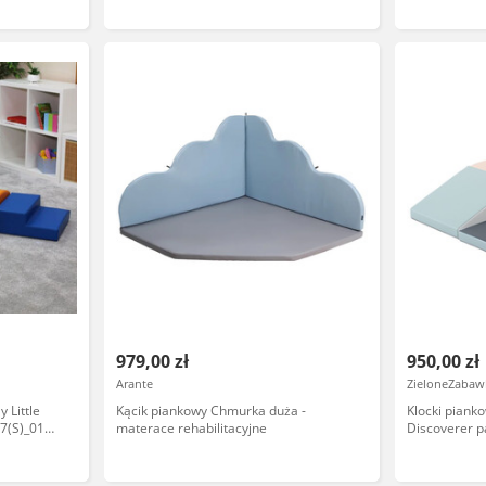
979,00 zł
950,00 zł
Arante
ZieloneZabawk
 Little
Kącik piankowy Chmurka duża -
Klocki piank
7(S)_01
materace rehabilitacyjne
Discoverer 
domowy plac