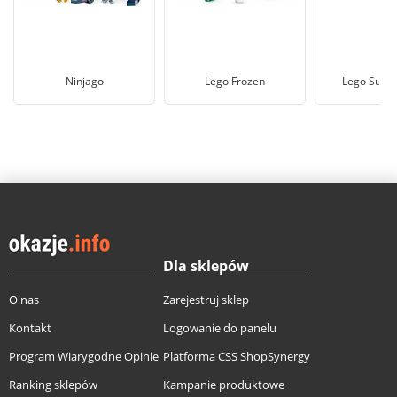
Ninjago
Lego Frozen
Lego Super
Dla sklepów
O nas
Zarejestruj sklep
Kontakt
Logowanie do panelu
Program Wiarygodne Opinie
Platforma CSS ShopSynergy
Ranking sklepów
Kampanie produktowe