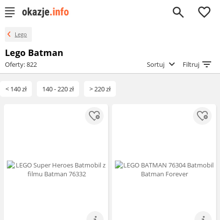
0
Lego
Lego Batman
Oferty: 822
Sortuj
Filtruj
< 140 zł
140 - 220 zł
> 220 zł