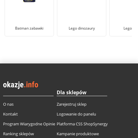
Batman zabawki
Lego dinozaury
Lego Fr
Dla sklepów
O nas
Zarejestruj sklep
Kontakt
Logowanie do panelu
Program Wiarygodne Opinie
Platforma CSS ShopSynergy
Ranking sklepów
Kampanie produktowe