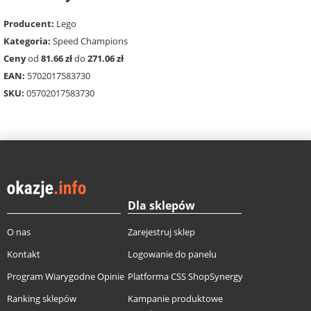
Producent:
Lego
Kategoria:
Speed Champions
Ceny
od
81.66 zł
do
271.06 zł
EAN:
5702017583730
SKU:
05702017583730
Dla sklepów
O nas
Zarejestruj sklep
Kontakt
Logowanie do panelu
Program Wiarygodne Opinie
Platforma CSS ShopSynergy
Ranking sklepów
Kampanie produktowe