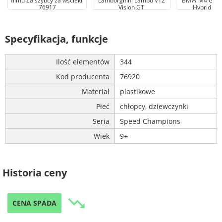
filmu Za szybcy za wściekli
Lamborghini Lambo V12
BMW M4 GT3
76917
Vision GT
Hybrid V8
Specyfikacja, funkcje
Ilość elementów
344
Kod producenta
76920
Materiał
plastikowe
Płeć
chłopcy, dziewczynki
Seria
Speed Champions
Wiek
9+
Historia ceny
trending_down
CENA SPADA