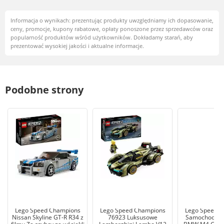
Informacja o wynikach: prezentując produkty uwzględniamy ich dopasowanie,
ceny, promocje, kupony rabatowe, opłaty ponoszone przez sprzedawców oraz
popularność produktów wśród użytkowników. Dokładamy starań, aby
prezentować wysokiej jakości i aktualne informacje.
Podobne strony
Lego Speed Champions
Lego Speed Champions
Lego Speed 
Nissan Skyline GT-R R34 z
76923 Luksusowe
Samochody w