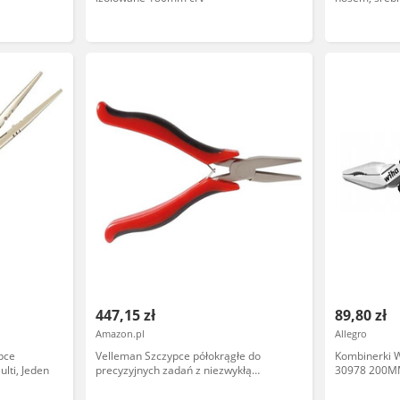
447,15 zł
89,80 zł
Amazon.pl
Allegro
pce
Velleman Szczypce półokrągłe do
Kombinerki 
lti, Jeden
precyzyjnych zadań z niezwykłą
30978 200MM
precyzją
Mechanika