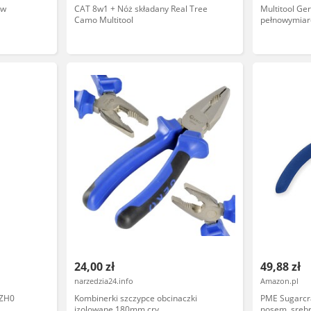
aw
CAT 8w1 + Nóż składany Real Tree
Multitool Ger
Camo Multitool
pełnowymiar
narzędzi, wy
24,00 zł
49,88 zł
narzedzia24.info
Amazon.pl
2ZH0
Kombinerki szczypce obcinaczki
PME Sugarcra
izolowane 180mm crv
nosem, srebr