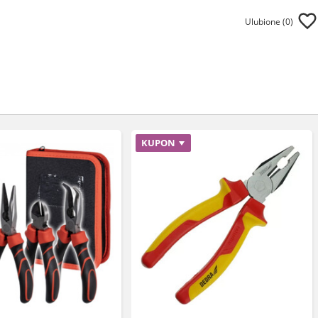
Ulubione (
0
)
KUPON