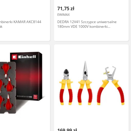
71,75 zł
EWIMAX
mbinerki KAMAR AKC8144
DEDRA 12V41 Szczypce uniwersalne
uk
180mm VDE 1000V kombinerki
izolowane obcęgi
169,99 zł