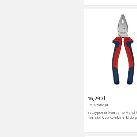
16,79 zł
Preis-zone.pl
Szczypce uniwersalne Hand P
mm stal C55 kombinerki do p
warsztatowych i domowych 