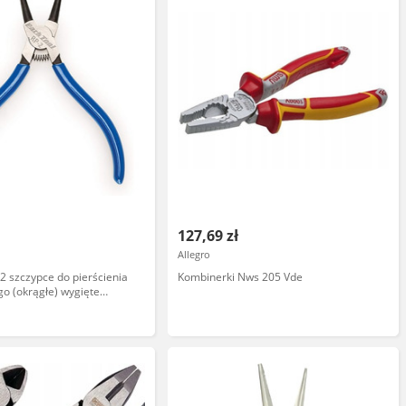
127,69 zł
Allegro
-2 szczypce do pierścienia
Kombinerki Nws 205 Vde
o (okrągłe) wygięte
ewnętrzne 1,3 mm