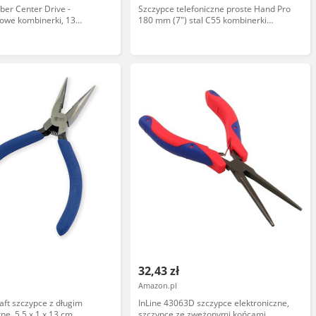
ber Center Drive -
Szczypce telefoniczne proste Hand Pro
owe kombinerki, 13
180 mm (7") stal C55 kombinerki
soka odporność
precyzyjne długie W-00342
32,43 zł
Amazon.pl
ft szczypce z długim
InLine 43063D szczypce elektroniczne,
ne, 5,5 x 1 x 13 cm
szczypce ze zwężonymi końcami