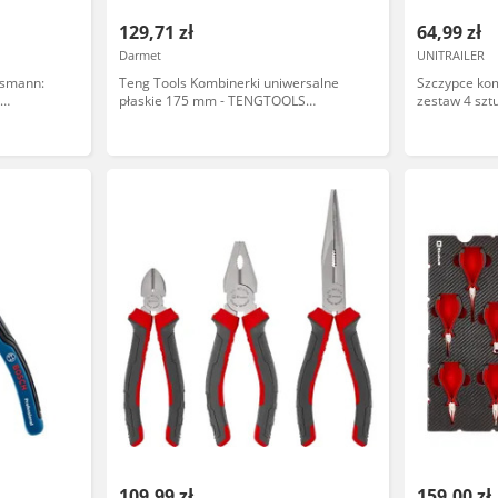
129,71 zł
64,99 zł
Darmet
UNITRAILER
esmann:
Teng Tools Kombinerki uniwersalne
Szczypce ko
płaskie 175 mm - TENGTOOLS
zestaw 4 szt
MBV451-7 1000V (117610105)
109,99 zł
159,00 zł