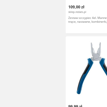
109,00 zł
sklep.redats.pl
Zestaw szczypiec 4el. Mann
tnące, nastawne, kombinerki,
wydłużone
99,99 zł