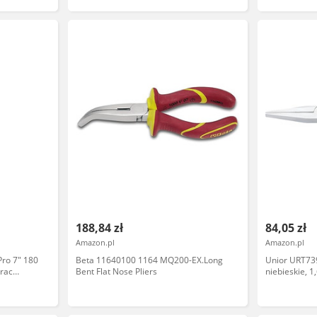
188,84 zł
84,05 zł
Amazon.pl
Amazon.pl
ro 7" 180
Beta 11640100 1164 MQ200-EX.Long
Unior URT739
rac
Bent Flat Nose Pliers
niebieskie, 1
W-00341