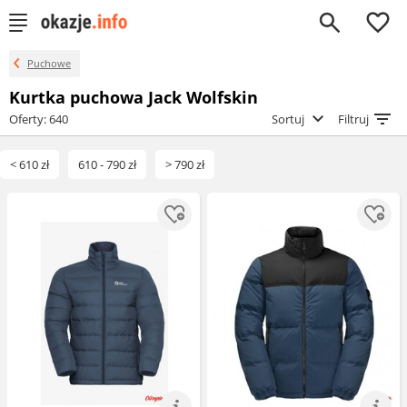
0
Puchowe
Kurtka puchowa Jack Wolfskin
Oferty: 640
Sortuj
Filtruj
< 610 zł
610 - 790 zł
> 790 zł