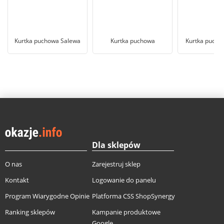
Kurtka puchowa Salewa
Kurtka puchowa
Kurtka pucho
Dla sklepów
O nas
Zarejestruj sklep
Kontakt
Logowanie do panelu
Program Wiarygodne Opinie
Platforma CSS ShopSynergy
Ranking sklepów
Kampanie produktowe
Google