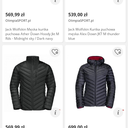
569,99 zł
539,00 zł
OlimpiaSPORT.pl
OlimpiaSPORT.pl
Jack Wolfskin Męska kurtka
Jack Wolfskin Kurtka puchowa
puchowa Ather Down Hoody Jkt M
męska Alex Down JKT M thunder
Rds - Midnight sky / Dark navy
blue
569,99 zł
699,00 zł