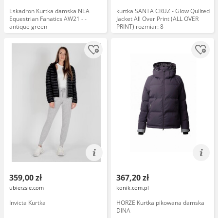
Eskadron Kurtka damska NEA
kurtka SANTA CRUZ - Glow Quilted
Equestrian Fanatics AW21 - -
Jacket All Over Print (ALL OVER
antique green
PRINT) rozmiar: 8
359,00 zł
367,20 zł
ubierzsie.com
konik.com.pl
Invicta Kurtka
HORZE Kurtka pikowana damska
DINA