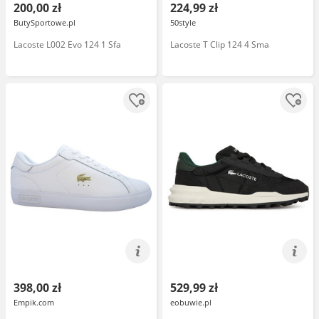
200,00 zł
224,99 zł
ButySportowe.pl
50style
Lacoste L002 Evo 124 1 Sfa
Lacoste T Clip 124 4 Sma
398,00 zł
529,99 zł
Empik.com
eobuwie.pl