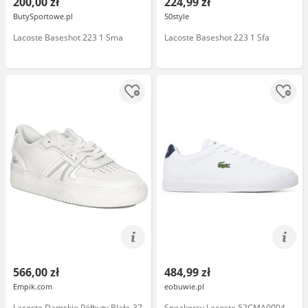
200,00 zł
224,99 zł
ButySportowe.pl
50style
Lacoste Baseshot 223 1 Sma
Lacoste Baseshot 223 1 Sfa
566,00 zł
484,99 zł
Empik.com
eobuwie.pl
Lacoste Damskie Półbuty BIałe-37
Sneakersy Lacoste 52CMA0004