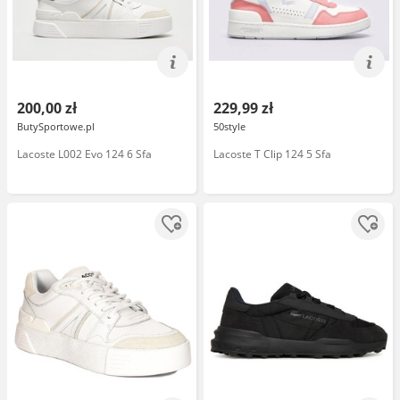
200,00 zł
229,99 zł
ButySportowe.pl
50style
Lacoste L002 Evo 124 6 Sfa
Lacoste T Clip 124 5 Sfa