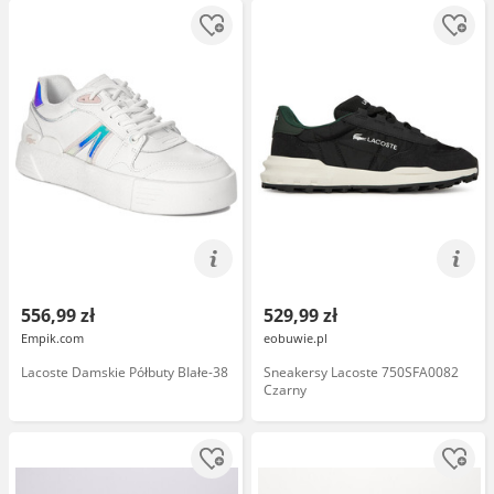
556,99 zł
529,99 zł
Empik.com
eobuwie.pl
Lacoste Damskie Półbuty BIałe-38
Sneakersy Lacoste 750SFA0082
Czarny