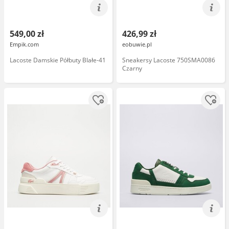
549,00 zł
426,99 zł
Empik.com
eobuwie.pl
Lacoste Damskie Półbuty BIałe-41
Sneakersy Lacoste 750SMA0086
Czarny