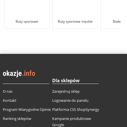
Buty sportowe
Buty sportowe męskie
Białe ad
Dla sklepów
O nas
Zarejestruj sklep
Kontakt
Logowanie do panelu
Program Wiarygodne Opinie
Platforma CSS ShopSynergy
Ranking sklepów
Kampanie produktowe
Google