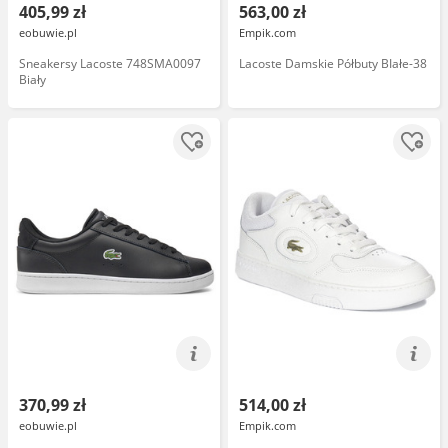
405,99 zł
563,00 zł
eobuwie.pl
Empik.com
Sneakersy Lacoste 748SMA0097
Lacoste Damskie Półbuty BIałe-38
Biały
370,99 zł
514,00 zł
eobuwie.pl
Empik.com