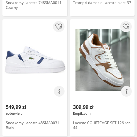
Sneakersy Lacoste 748SMA0011
Trampki damskie Lacoste białe-37
Czarny
549,99 zł
309,99 zł
eobuwie.pl
Empik.com
Sneakersy Lacoste 48SMA0031
Lacoste COURTCAGE SET 126 roz.
Biały
44