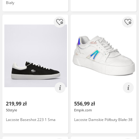
Biały
219,99 zł
556,99 zł
50style
Empik.com
Lacoste Baseshot 223 1 Sma
Lacoste Damskie Półbuty BIałe-38