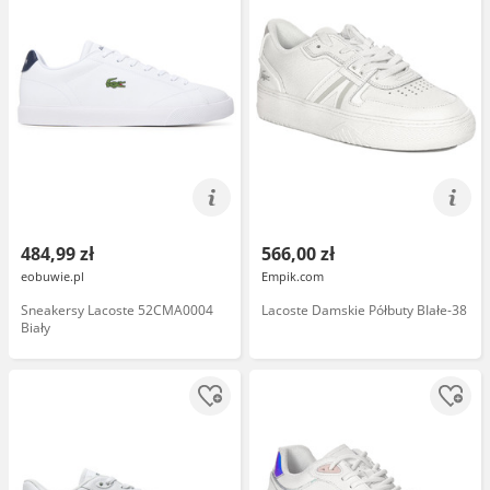
484,99 zł
566,00 zł
eobuwie.pl
Empik.com
Sneakersy Lacoste 52CMA0004
Lacoste Damskie Półbuty BIałe-38
Biały