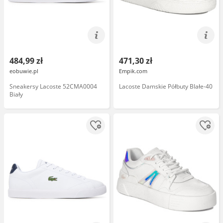
484,99 zł
471,30 zł
eobuwie.pl
Empik.com
Sneakersy Lacoste 52CMA0004
Lacoste Damskie Półbuty BIałe-40
Biały