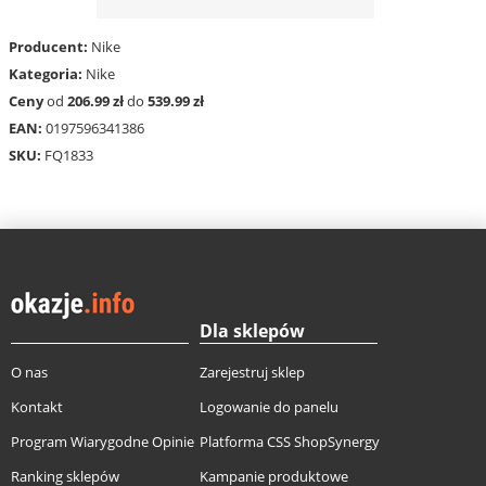
Producent:
Nike
Kategoria:
Nike
Ceny
od
206.99 zł
do
539.99 zł
EAN:
0197596341386
SKU:
FQ1833
Dla sklepów
O nas
Zarejestruj sklep
Kontakt
Logowanie do panelu
Program Wiarygodne Opinie
Platforma CSS ShopSynergy
Ranking sklepów
Kampanie produktowe