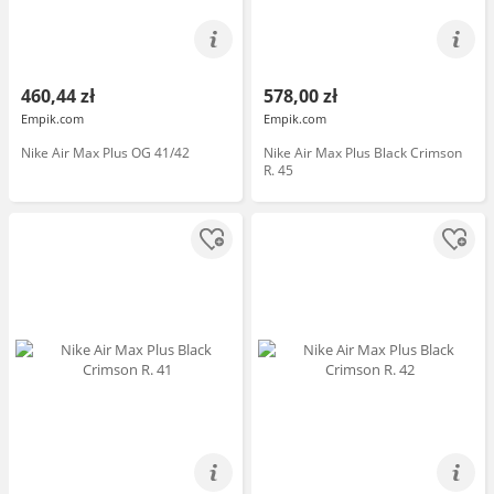
460,44 zł
578,00 zł
Empik.com
Empik.com
Nike Air Max Plus OG 41/42
Nike Air Max Plus Black Crimson
R. 45