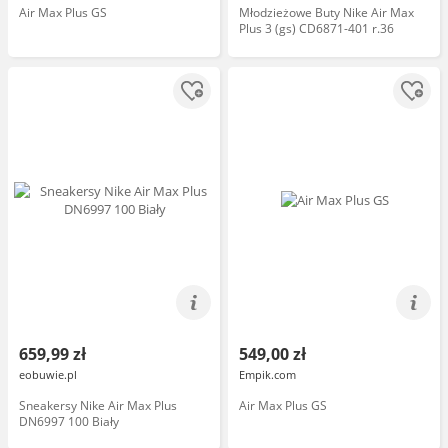
Air Max Plus GS
Młodzieżowe Buty Nike Air Max
Plus 3 (gs) CD6871-401 r.36
659,99 zł
549,00 zł
eobuwie.pl
Empik.com
Sneakersy Nike Air Max Plus
Air Max Plus GS
DN6997 100 Biały