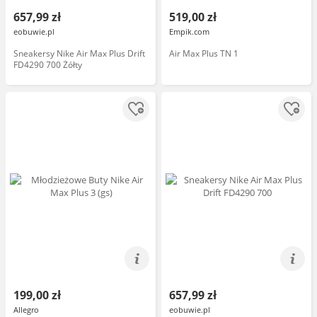
657,99 zł
519,00 zł
eobuwie.pl
Empik.com
Sneakersy Nike Air Max Plus Drift
Air Max Plus TN 1
FD4290 700 Żółty
199,00 zł
657,99 zł
Allegro
eobuwie.pl