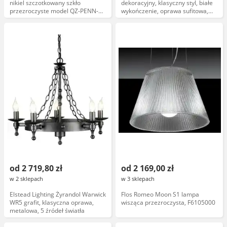
nikiel szczotkowany szkło
dekoracyjny, klasyczny styl, białe
przezroczyste model QZ-PENN-
wykończenie, oprawa sufitowa,
STATION-F-BN
model QZ Whitne, ściemnialny
od 2 719,80 zł
od 2 169,00 zł
w 2 sklepach
w 3 sklepach
Elstead Lighting Żyrandol Warwick
Flos Romeo Moon S1 lampa
WR5 grafit, klasyczna oprawa,
wisząca przezroczysta, F6105000
metalowa, 5 źródeł światła