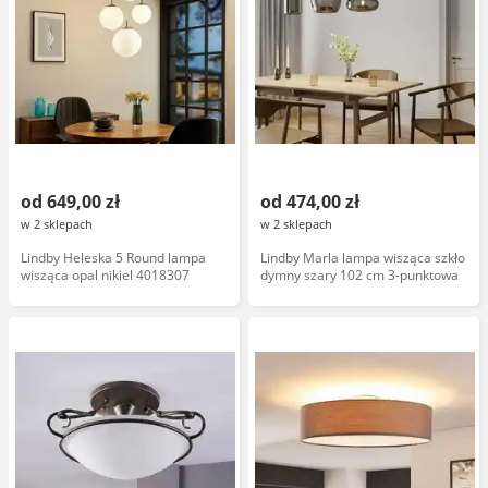
od 649,00 zł
od 474,00 zł
w 2 sklepach
w 2 sklepach
Lindby Heleska 5 Round lampa
Lindby Marla lampa wisząca szkło
wisząca opal nikiel 4018307
dymny szary 102 cm 3-punktowa