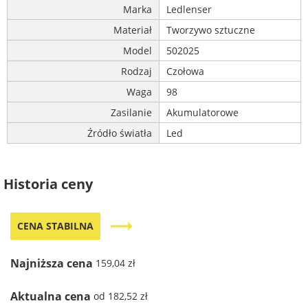
Marka
Ledlenser
Materiał
Tworzywo sztuczne
Model
502025
Rodzaj
Czołowa
Waga
98
Zasilanie
Akumulatorowe
Źródło światła
Led
Historia ceny
trending_flat
CENA STABILNA
Najniższa cena
159,04 zł
Aktualna cena
od 182,52 zł