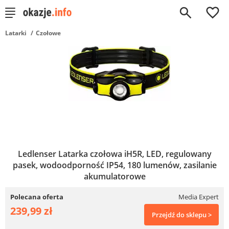
0
Latarki
Czołowe
Ledlenser Latarka czołowa iH5R, LED, regulowany
pasek, wodoodporność IP54, 180 lumenów, zasilanie
akumulatorowe
Polecana oferta
Media Expert
239,99 zł
Przejdź do sklepu >