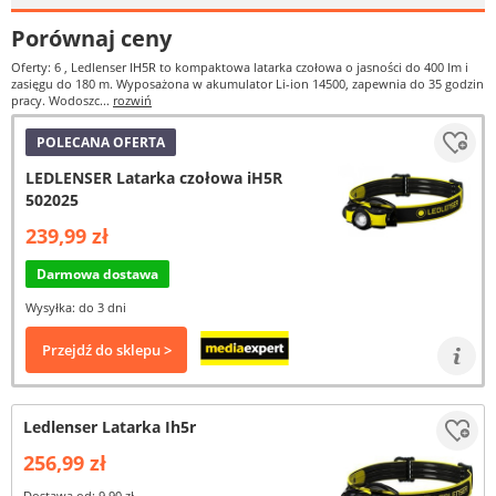
Porównaj ceny
Oferty: 6
, Ledlenser IH5R to kompaktowa latarka czołowa o jasności do 400 lm i
zasięgu do 180 m. Wyposażona w akumulator Li-ion 14500, zapewnia do 35 godzin
pracy. Wodoszc...
rozwiń
POLECANA OFERTA
LEDLENSER Latarka czołowa iH5R
502025
239,99 zł
Darmowa dostawa
Wysyłka: do 3 dni
Przejdź do sklepu >
Ledlenser Latarka Ih5r
256,99 zł
Dostawa od: 9,90 zł