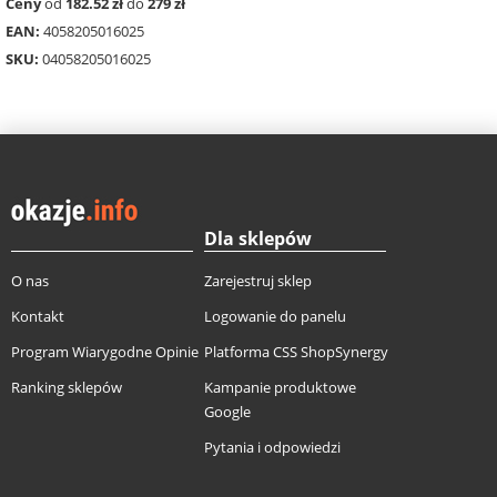
Ceny
od
182.52 zł
do
279 zł
EAN:
4058205016025
SKU:
04058205016025
Dla sklepów
O nas
Zarejestruj sklep
Kontakt
Logowanie do panelu
Program Wiarygodne Opinie
Platforma CSS ShopSynergy
Ranking sklepów
Kampanie produktowe
Google
Pytania i odpowiedzi