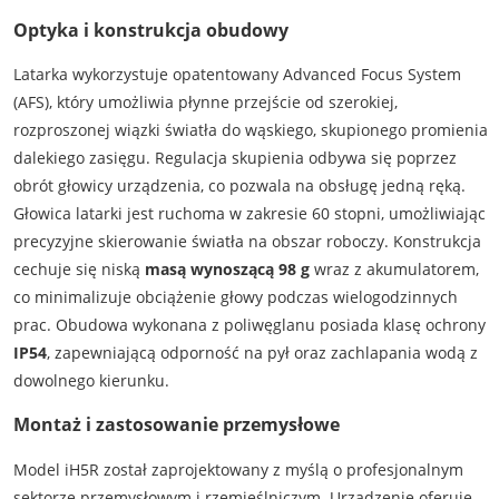
Optyka i konstrukcja obudowy
Latarka wykorzystuje opatentowany Advanced Focus System
(AFS), który umożliwia płynne przejście od szerokiej,
rozproszonej wiązki światła do wąskiego, skupionego promienia
dalekiego zasięgu. Regulacja skupienia odbywa się poprzez
obrót głowicy urządzenia, co pozwala na obsługę jedną ręką.
Głowica latarki jest ruchoma w zakresie 60 stopni, umożliwiając
precyzyjne skierowanie światła na obszar roboczy. Konstrukcja
cechuje się niską
masą wynoszącą 98 g
wraz z akumulatorem,
co minimalizuje obciążenie głowy podczas wielogodzinnych
prac. Obudowa wykonana z poliwęglanu posiada klasę ochrony
IP54
, zapewniającą odporność na pył oraz zachlapania wodą z
dowolnego kierunku.
Montaż i zastosowanie przemysłowe
Model iH5R został zaprojektowany z myślą o profesjonalnym
sektorze przemysłowym i rzemieślniczym. Urządzenie oferuje