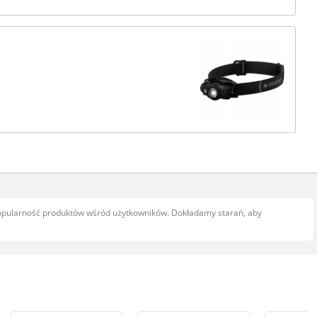
popularność produktów wśród użytkowników. Dokładamy starań, aby