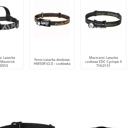
c Latarka
Mactronic Latarka
Fenix Latarka diodowa
 Maverick
czołowa EDC Cyclope II
HM50R V2.0 - czołówka
0053
THL0131