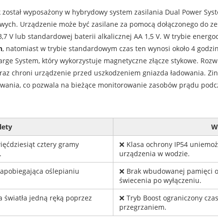
 został wyposażony w hybrydowy system zasilania Dual Power Syst
wych. Urządzenie może być zasilane za pomocą dołączonego do ze
,7 V lub standardowej baterii alkalicznej AA 1,5 V. W trybie ener
n
, natomiast w trybie standardowym czas ten wynosi około 4 godz
rge System, który wykorzystuje magnetyczne złącze stykowe. Rozwi
az chroni urządzenie przed uszkodzeniem gniazda ładowania. Zi
dowania, co pozwala na bieżące monitorowanie zasobów prądu podc
lety
W
ęćdziesiąt cztery gramy
❌ Klasa ochrony IP54 uniemożl
.
urządzenia w wodzie.
apobiegająca oślepianiu
❌ Brak wbudowanej pamięci o
świecenia po wyłączeniu.
a światła jedną ręką poprzez
❌ Tryb Boost ograniczony cza
przegrzaniem.