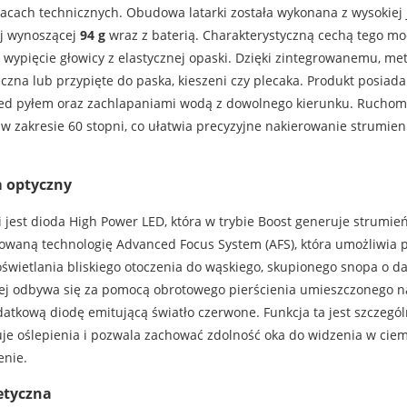
cach technicznych. Obudowa latarki została wykonana z wysokiej j
ej wynoszącej
94 g
wraz z baterią. Charakterystyczną cechą tego mo
 wypięcie głowicy z elastycznej opaski. Dzięki zintegrowanemu, m
czna lub przypięte do paska, kieszeni czy plecaka. Produkt posiad
ed pyłem oraz zachlapaniami wodą z dowolnego kierunku. Ruchoma
 w zakresie 60 stopni, co ułatwia precyzyjne nakierowanie strumien
m optyczny
 jest dioda High Power LED, która w trybie Boost generuje strumie
waną technologię Advanced Focus System (AFS), która umożliwia pł
oświetlania bliskiego otoczenia do wąskiego, skupionego snopa o 
wej odbywa się za pomocą obrotowego pierścienia umieszczonego na
atkową diodę emitującą światło czerwone. Funkcja ta jest szczegó
e oślepienia i pozwala zachować zdolność oka do widzenia w ciemn
enie.
etyczna