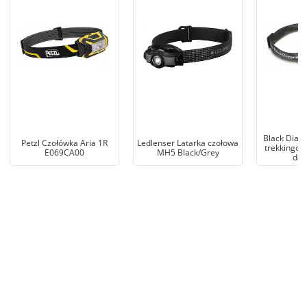
Black Diam
Petzl Czołówka Aria 1R
Ledlenser Latarka czołowa
trekkingow
E069CA00
MH5 Black/Grey
dar