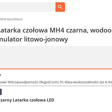
MH4 black/black
Latarka czołowa MH4 czarna, wodoo
ulator litowo-jonowy
y
owe: Wstrząsoodporność; Długość (cm): 31; Klasa wodoszczelności: Ipx 4; 
Czarny Latarka czołowa LED