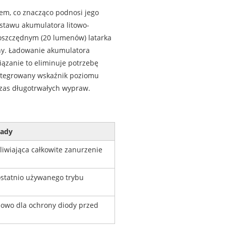
em, co znacząco podnosi jego
stawu akumulatora litowo-
gooszczędnym (20 lumenów) latarka
iny. Ładowanie akumulatora
ązanie to eliminuje potrzebę
ntegrowany wskaźnik poziomu
zas długotrwałych wypraw.
ady
iwiająca całkowite zanurzenie
statnio używanego trybu
sowo dla ochrony diody przed