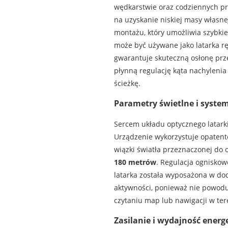
wędkarstwie oraz codziennych pra
na uzyskanie niskiej masy własn
montażu, który umożliwia szybkie
może być używane jako latarka rę
gwarantuje skuteczną osłonę prz
płynną regulację kąta nachylenia
ścieżkę.
Parametry świetlne i syste
Sercem układu optycznego latarki
Urządzenie wykorzystuje opatento
wiązki światła przeznaczonej do 
180 metrów
. Regulacja ognisko
latarka została wyposażona w dod
aktywności, ponieważ nie powoduj
czytaniu map lub nawigacji w ter
Zasilanie i wydajność energ