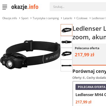
Okazje.info
Sport
Turystyka i camping
Latarki
Czołowe
Ledlenser 
Ledlenser 
zoom, akum
Polecana oferta
217,99 zł
Porównaj cen
Oferty: 6
, Cechy dodatk
POLECANA OFERTA
Ledlenser MH4 
217,99 zł