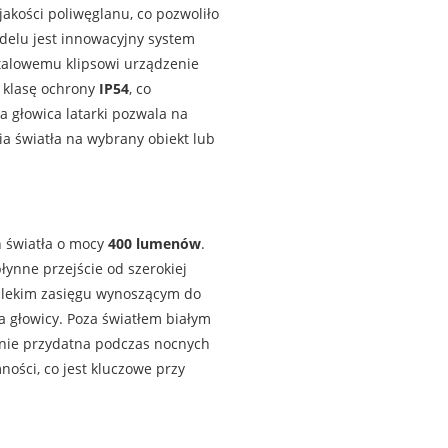
akości poliwęglanu, co pozwoliło
delu jest innowacyjny system
etalowemu klipsowi urządzenie
a klasę ochrony
IP54
, co
 głowica latarki pozwala na
ia światła na wybrany obiekt lub
ń światła o mocy
400 lumenów
.
ynne przejście od szerokiej
dalekim zasięgu wynoszącym do
 głowicy. Poza światłem białym
lnie przydatna podczas nocnych
ości, co jest kluczowe przy