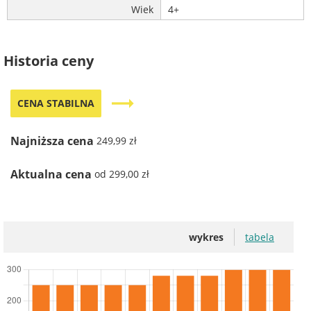
Wiek
4+
Historia ceny
trending_flat
CENA STABILNA
Najniższa cena
249,99 zł
Aktualna cena
od 299,00 zł
wykres
tabela