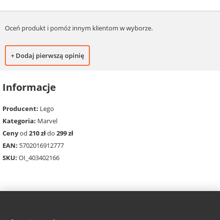
Oceń produkt i pomóż innym klientom w wyborze.
+ Dodaj pierwszą opinię
Informacje
Producent:
Lego
Kategoria:
Marvel
Ceny
od
210 zł
do
299 zł
EAN:
5702016912777
SKU:
OI_403402166