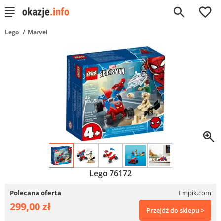
0
Lego
Marvel
Lego 76172
Polecana oferta
Empik.com
299,00 zł
Przejdź do sklepu >