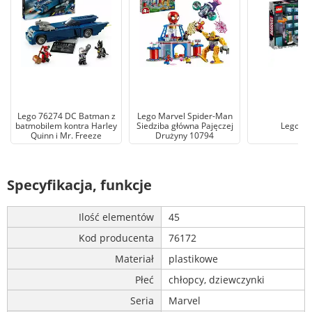
Lego 76274 DC Batman z
Lego Marvel Spider-Man
batmobilem kontra Harley
Siedziba główna Pajęczej
Lego 76
Quinn i Mr. Freeze
Drużyny 10794
Specyfikacja, funkcje
Ilość elementów
45
Kod producenta
76172
Materiał
plastikowe
Płeć
chłopcy, dziewczynki
Seria
Marvel