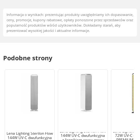
Informacja o wynikach: prezentując produkty uwzględniamy ich dopasowanie,
ceny, promocje, kupony rabatowe, opłaty ponoszone przez sprzedawców oraz
popularność produktów wśród użytkowników. Dokładamy starań, aby
prezentować wysokiej jakości i aktualne informacje.
Podobne strony
Lena Lighting Sterilon Flow
Lena Lighting S
Lena Lighting Sterilon Flow
144W UV-C dwufunkcyjna
72W UV-C dwu
144W UV-C dwufunkcyjna
z licznikiem czasu pracy
PREMIUM czar