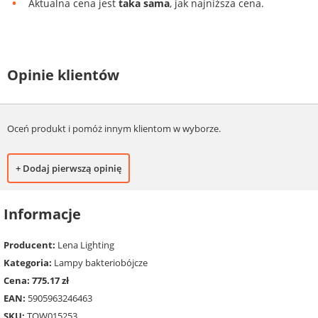
Aktualna cena jest
taka sama
, jak najniższa cena.
Opinie klientów
Oceń produkt i pomóż innym klientom w wyborze.
+ Dodaj pierwszą opinię
Informacje
Producent:
Lena Lighting
Kategoria:
Lampy bakteriobójcze
Cena: 775.17 zł
EAN:
5905963246463
SKU:
TOW015253