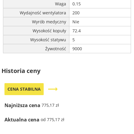
Waga
0.15
Wydajność wentylatora
200
Wyrób medyczny
Nie
Wysokość kopuły
72.4
Wysokość statywu
5
Żywotność
9000
Historia ceny
trending_flat
CENA STABILNA
Najniższa cena
775,17 zł
Aktualna cena
od 775,17 zł