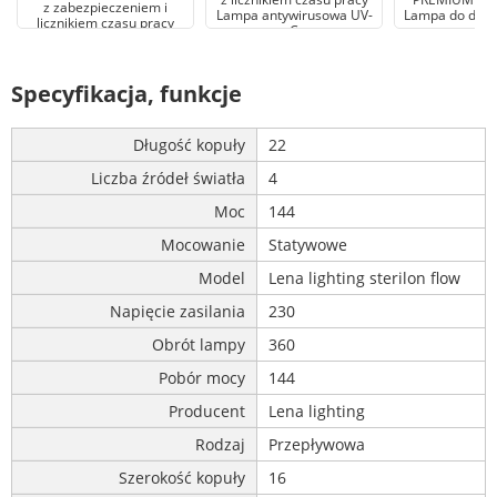
z zabezpieczeniem i
Lampa antywirusowa UV-
Lampa do dezyn
licznikiem czasu pracy
C
C
Specyfikacja, funkcje
Długość kopuły
22
Liczba źródeł światła
4
Moc
144
Mocowanie
Statywowe
Model
Lena lighting sterilon flow
Napięcie zasilania
230
Obrót lampy
360
Pobór mocy
144
Producent
Lena lighting
Rodzaj
Przepływowa
Szerokość kopuły
16