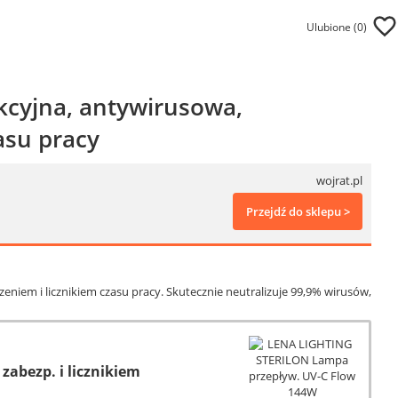
Ulubione (
0
)
kcyjna, antywirusowa,
asu pracy
wojrat.pl
Przejdź do sklepu >
eniem i licznikiem czasu pracy. Skutecznie neutralizuje 99,9% wirusów,
abezp. i licznikiem