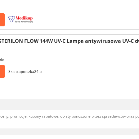
>
STERILON FLOW 144W UV-C Lampa antywirusowa UV-C d
pie
>
Sklep apteczka24.pl
, ceny, promocje, kupony rabatowe, opłaty ponoszone przez sprzedawców oraz 