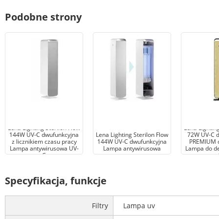
Podobne strony
Lena Lighting Sterilon Flow
Lena Lighting
144W UV-C dwufunkcyjna
Lena Lighting Sterilon Flow
72W UV-C d
z licznikiem czasu pracy
144W UV-C dwufunkcyjna
PREMIUM c
Lampa antywirusowa UV-
Lampa antywirusowa
Lampa do de
C
Specyfikacja, funkcje
Filtry
Lampa uv