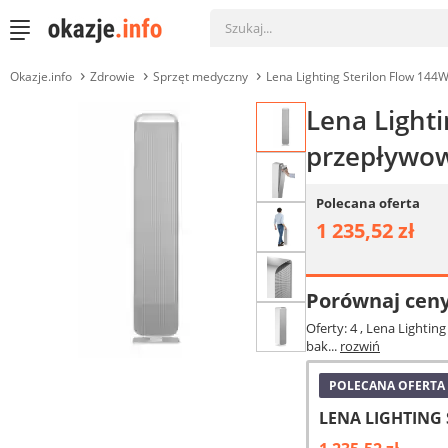
Okazje.info
Zdrowie
Sprzęt medyczny
Lena Lighting Sterilon Flow 144
Lena Light
przepływow
Polecana oferta
1 235,52 zł
Porównaj cen
Oferty: 4
, Lena Lightin
bak...
rozwiń
POLECANA OFERTA
LENA LIGHTING S