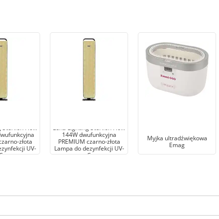
 Sterilon Flow
Lena Lighting Sterilon Flow
wufunkcyjna
144W dwufunkcyjna
Myjka ultradźwiękowa
zarno-złota
PREMIUM czarno-złota
Emag
zynfekcji UV-
Lampa do dezynfekcji UV-
C
C