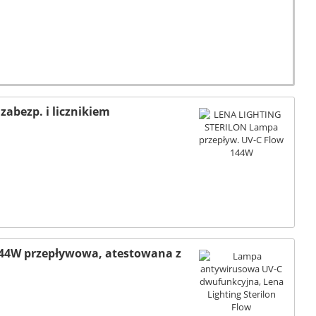
abezp. i licznikiem
144W przepływowa, atestowana z