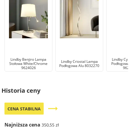
Lindby Benjiro Lampa
Lindby Cynth
Lindby Criostal Lampa
Stołowa White/Chrome
Podłogowa Op
Podłogowa Alu 8032270
9624026
96245
Historia ceny
trending_flat
CENA STABILNA
Najniższa cena
350,55 zł