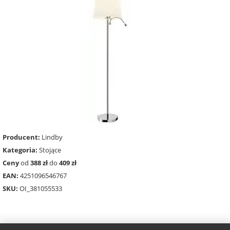
Producent:
Lindby
Kategoria:
Stojące
Ceny
od
388 zł
do
409 zł
EAN:
4251096546767
SKU:
OI_381055533