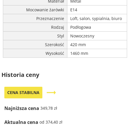
Materiał
Metal
Mocowanie żarówki
E14
Przeznaczenie
Loft, salon, sypialnia, biuro
Rodzaj
Podłogowa
Styl
Nowoczesny
Szerokość
420 mm
Wysokość
1460 mm
Historia ceny
trending_flat
CENA STABILNA
Najniższa cena
349,78 zł
Aktualna cena
od 374,40 zł