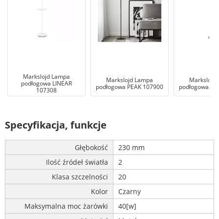
Markslojd Lampa
Markslojd Lampa
Markslojd
podłogowa LINEAR
podłogowa PEAK 107900
podłogowa PE
107308
Specyfikacja, funkcje
Głębokość
230 mm
Ilość źródeł światła
2
Klasa szczelności
20
Kolor
Czarny
Maksymalna moc żarówki
40[w]