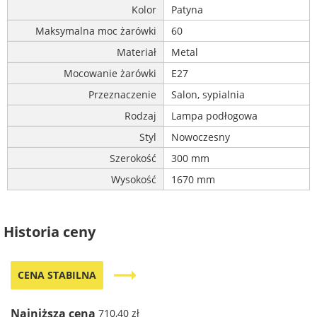
Kolor
Patyna
Maksymalna moc żarówki
60
Materiał
Metal
Mocowanie żarówki
E27
Przeznaczenie
Salon, sypialnia
Rodzaj
Lampa podłogowa
Styl
Nowoczesny
Szerokość
300 mm
Wysokość
1670 mm
Historia ceny
trending_flat
CENA STABILNA
Najniższa cena
710,40 zł