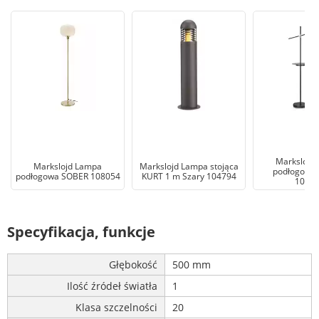
Markslojd
Markslojd Lampa
Markslojd Lampa stojąca
podłogowa 
podłogowa SOBER 108054
KURT 1 m Szary 104794
1073
Specyfikacja, funkcje
Głębokość
500 mm
Ilość źródeł światła
1
Klasa szczelności
20