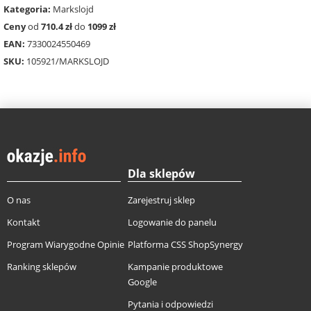
Kategoria:
Markslojd
Ceny
od
710.4 zł
do
1099 zł
EAN:
7330024550469
SKU:
105921/MARKSLOJD
Dla sklepów
O nas
Zarejestruj sklep
Kontakt
Logowanie do panelu
Program Wiarygodne Opinie
Platforma CSS ShopSynergy
Ranking sklepów
Kampanie produktowe
Google
Pytania i odpowiedzi