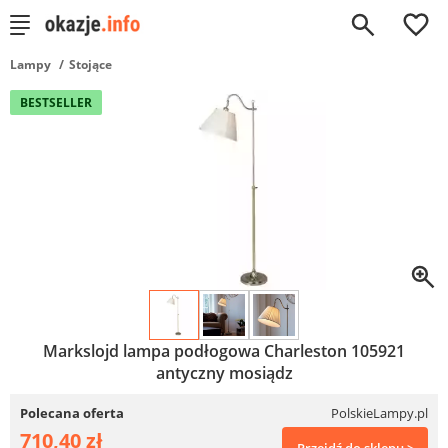
0
Lampy
Stojące
BESTSELLER
Markslojd lampa podłogowa Charleston 105921
antyczny mosiądz
Polecana oferta
PolskieLampy.pl
710,40 zł