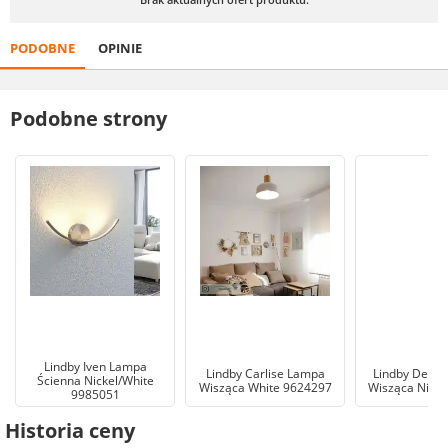
PODOBNE
OPINIE
Podobne strony
Lindby Iven Lampa
Lindby Carlise Lampa
Lindby Delir
Ścienna Nickel/White
Wisząca White 9624297
Wisząca Nicke
9985051
Historia ceny