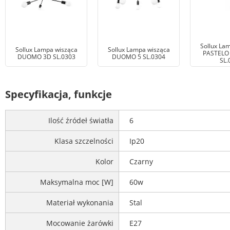
Sollux La
Sollux Lampa wisząca
Sollux Lampa wisząca
PASTELO 
DUOMO 3D SL.0303
DUOMO 5 SL.0304
SL.
Specyfikacja, funkcje
Ilość źródeł światła
6
Klasa szczelności
Ip20
Kolor
Czarny
Maksymalna moc [W]
60w
Materiał wykonania
Stal
Mocowanie żarówki
E27