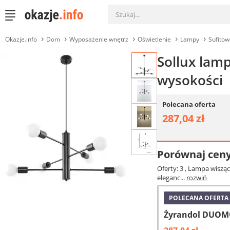
Okazje.info
Dom
Wyposażenie wnętrz
Oświetlenie
Lampy
Sufitow
Sollux lam
wysokości
Polecana oferta
287,04 zł
Porównaj cen
Oferty: 3
, Lampa wisząc
eleganc...
rozwiń
POLECANA OFERTA
Żyrandol DUOMO 