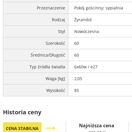
Przeznaczenie
Pokój gościnny; sypialnia
Rodzaj
Żyrandol
Styl
Nowoczesna
Szerokość
60
Średnica/Długość
60
Typ źródła światła
6x60w / e27
Waga [kg]
2,05
Wysokość
85
Historia ceny
Najniższa cena
trending_flat
CENA STABILNA