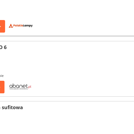
>
O 6
pie
>
 sufitowa