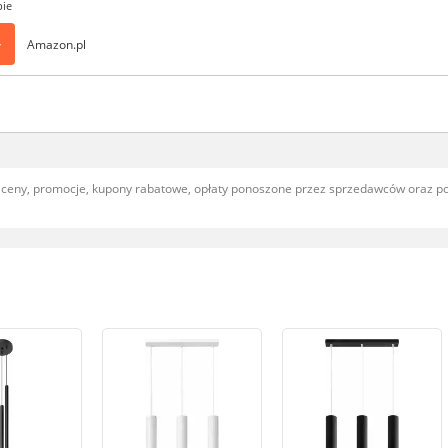
pie
>
Amazon.pl
, ceny, promocje, kupony rabatowe, opłaty ponoszone przez sprzedawców oraz 