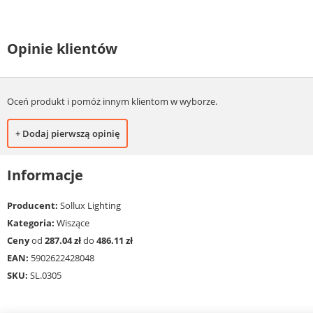
Opinie klientów
Oceń produkt i pomóż innym klientom w wyborze.
+ Dodaj pierwszą opinię
Informacje
Producent:
Sollux Lighting
Kategoria:
Wiszące
Ceny
od
287.04 zł
do
486.11 zł
EAN:
5902622428048
SKU:
SL.0305