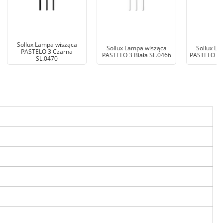
Sollux Lampa wisząca
Sollux Lampa wisząca
Sollux La
PASTELO 3 Czarna
PASTELO 3 Biała SL.0466
PASTELO 3P 
SL.0470