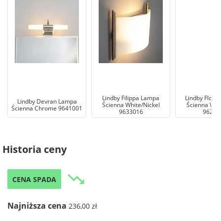
Lindby Filippa Lampa
Lindby Flore
Lindby Devran Lampa
Ścienna White/Nickel
Ścienna Whi
Ścienna Chrome 9641001
9633016
96209
Historia ceny
trending_down
CENA SPADA
Najniższa cena
236,00 zł