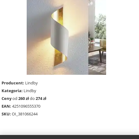
Producent:
Lindby
Kategoria:
Lindby
Ceny
od
260 zł
do
274 zł
EAN:
4251096555370
SKU:
OI_381066244