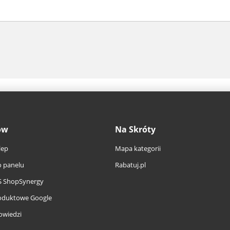
ów
Na Skróty
lep
Mapa kategorii
 panelu
Rabatuj.pl
S ShopSynergy
oduktowe Google
owiedzi