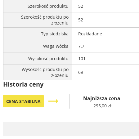
Szerokość produktu
52
Szerokość produktu po
52
złożeniu
Typ siedziska
Rozkładane
Waga wózka
7.7
Wysokość produktu
101
Wysokość produktu po
69
złożeniu
Historia ceny
Najniższa cena
trending_flat
CENA STABILNA
295,00 zł