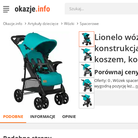
Okazje.info
Artykuły dziecięce
Wózki
Spacerowe
Lionelo wó
konstrukcj
koszem, ko
Porównaj cen
Oferty: 0
, Wózek space
wygodną pozycję leż...
r
PODOBNE
INFORMACJE
OPINIE