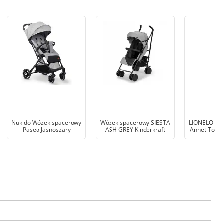
Nukido Wózek spacerowy
Wózek spacerowy SIESTA
LIONELO Wó
Paseo Jasnoszary
ASH GREY Kinderkraft
Annet Tour