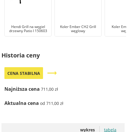
Hendi Grill na węgiel
Koler Ember CH2 Grill
Koler Ember 
drzewny Patio I 150603
węglowy
węglo
Historia ceny
trending_flat
CENA STABILNA
Najniższa cena
711,00 zł
Aktualna cena
od 711,00 zł
wykres
tabela