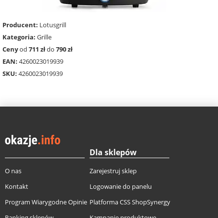
Producent:
Lotusgrill
Kategoria:
Grille
Ceny
od
711 zł
do
790 zł
EAN:
4260023019939
SKU:
4260023019939
Dla sklepów
O nas
Zarejestruj sklep
Kontakt
Logowanie do panelu
Program Wiarygodne Opinie
Platforma CSS ShopSynergy
Ranking sklepów
Kampanie produktowe