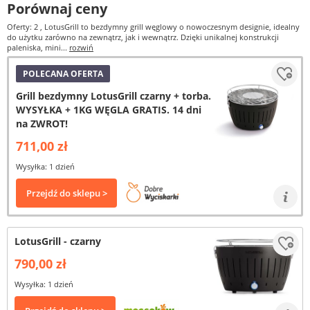
Porównaj ceny
Oferty: 2
, LotusGrill to bezdymny grill węglowy o nowoczesnym designie, idealny
do użytku zarówno na zewnątrz, jak i wewnątrz. Dzięki unikalnej konstrukcji
paleniska, mini...
rozwiń
POLECANA OFERTA
Grill bezdymny LotusGrill czarny + torba.
WYSYŁKA + 1KG WĘGLA GRATIS. 14 dni
na ZWROT!
711,00 zł
Wysyłka: 1 dzień
Przejdź do sklepu >
LotusGrill - czarny
790,00 zł
Wysyłka: 1 dzień