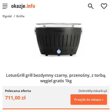
0
Ogród
Grille
LotusGrill grill bezdymny czarny, przenośny, z torbą,
węgiel gratis 1kg
Polecana oferta
DobreWyciskarki.pl
711,00 zł
Przejdź do sklepu >