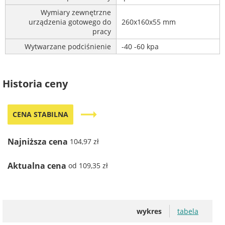
Wymiary zewnętrzne
urządzenia gotowego do
260x160x55 mm
pracy
Wytwarzane podciśnienie
-40 -60 kpa
Historia ceny
trending_flat
CENA STABILNA
Najniższa cena
104,97 zł
Aktualna cena
od 109,35 zł
wykres
tabela