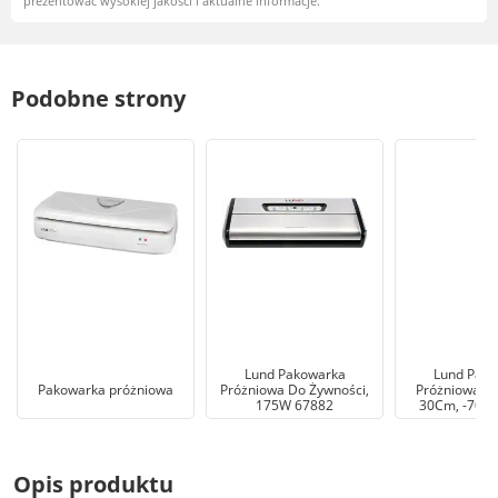
prezentować wysokiej jakości i aktualne informacje.
Podobne strony
Lund Pakowarka
Lund Pako
Pakowarka próżniowa
Próżniowa Do Żywności,
Próżniowa 1
175W 67882
30Cm, -70Kp
Opis produktu