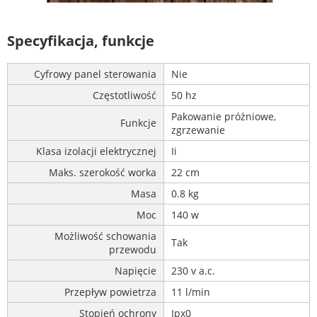
Specyfikacja, funkcje
Cyfrowy panel sterowania
Nie
Częstotliwość
50 hz
Pakowanie próżniowe,
Funkcje
zgrzewanie
Klasa izolacji elektrycznej
Ii
Maks. szerokość worka
22 cm
Masa
0.8 kg
Moc
140 w
Możliwość schowania
Tak
przewodu
Napięcie
230 v a.c.
Przepływ powietrza
11 l/min
Stopień ochrony
Ipx0