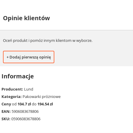
Opinie klientów
Oceń produkt i pomóż innym klientom w wyborze.
+ Dodaj pierwszą opinię
Informacje
Producent:
Lund
Kategoria:
Pakowarki próżniowe
Ceny
od
104.7 zł
do
194.54 zł
EAN:
5906083678806
SKU:
05906083678806