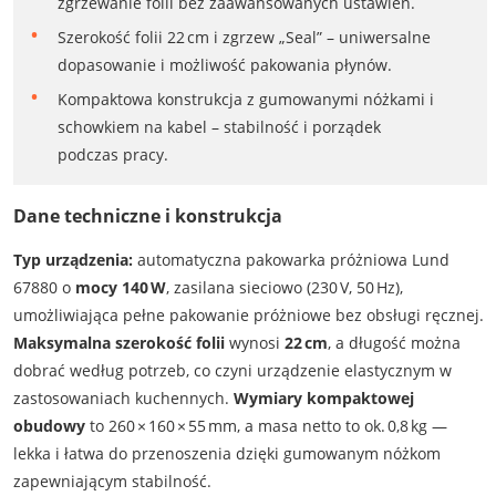
zgrzewanie folii bez zaawansowanych ustawień.
Szerokość folii 22 cm i zgrzew „Seal” – uniwersalne
dopasowanie i możliwość pakowania płynów.
Kompaktowa konstrukcja z gumowanymi nóżkami i
schowkiem na kabel – stabilność i porządek
podczas pracy.
Dane techniczne i konstrukcja
Typ urządzenia:
automatyczna pakowarka próżniowa Lund
67880 o
mocy 140 W
, zasilana sieciowo (230 V, 50 Hz),
umożliwiająca pełne pakowanie próżniowe bez obsługi ręcznej.
Maksymalna szerokość folii
wynosi
22 cm
, a długość można
dobrać według potrzeb, co czyni urządzenie elastycznym w
zastosowaniach kuchennych.
Wymiary kompaktowej
obudowy
to 260 × 160 × 55 mm, a masa netto to ok. 0,8 kg —
lekka i łatwa do przenoszenia dzięki gumowanym nóżkom
zapewniającym stabilność.