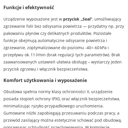
Funkcje i efektywność
Urządzenie wyposażone jest w
przycisk „Seal”
, umożliwiający
zgrzewanie folii bez odsysania powietrza — przydatny np. przy
pakowaniu płynów czy delikatnych produktów. Pozostałe
funkcje obejmują automatyczne odsysanie powietrza i
zgrzewanie, zoptymalizowane do poziomu -40÷-60 kPa i
przepływu ok. 11 l/min (brak regulacji tych parametrów). Brak
zaawansowanych ustawień ułatwia obsługę – wystarczy jeden
przycisk zgrzewu i włącznik bezpieczeństwa.
Komfort użytkowania i wyposażenie
Obudowa spełnia normy klasy ochronności II, urządzenie
posiada stopień ochrony IPX0, oraz włącznik bezpieczeństwa,
minimalizując ryzyko przypadkowego uruchomienia.
Gumowane nóżki zapobiegają przesuwaniu podczas pracy, a
przewód zasilający można estetycznie schować pod obudową,
poprawiając schludność przechowywania. W komplecie