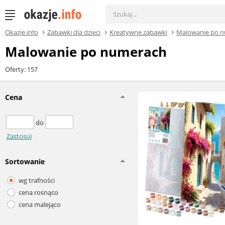
Okazje.info
Zabawki dla dzieci
Kreatywne zabawki
Malowanie po 
Malowanie po numerach
Oferty: 157
Cena
do
Zastosuj
Sortowanie
wg trafności
cena rosnąco
cena malejąco