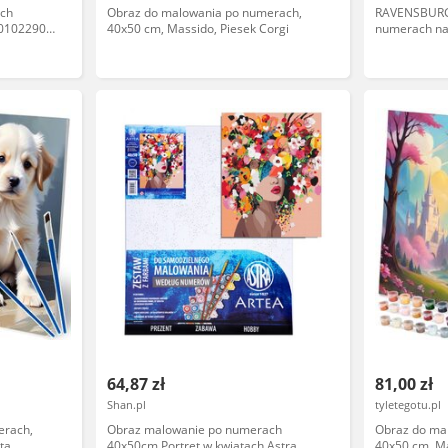
ch
Obraz do malowania po numerach,
RAVENSBURG
01022908-
40x50 cm, Massido, Piesek Corgi
numerach na 
64,87 zł
81,00 zł
Shan.pl
tyletegotu.pl
erach,
Obraz malowanie po numerach
Obraz do ma
ta
40x50cm Portret w kwiatach Astra
40x50 cm, Ma