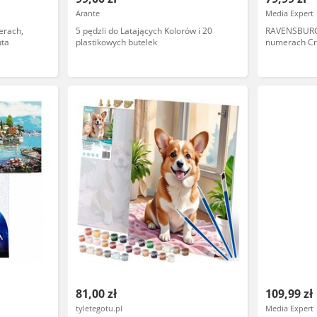
Arante
Media Expert
erach,
5 pędzli do Latających Kolorów i 20
RAVENSBURG
uta
plastikowych butelek
numerach Cr
25523
81,00 zł
109,99 zł
tyletegotu.pl
Media Expert