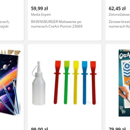
59,99 zł
62,45 zł
Media Expert
ZieloneZabawk
erach,
RAVENSBURGER Malowanie po
Zestaw krea
ejski
numerach CreArt Portret 23669
numerach Ko
99,00 zł
79,99 zł