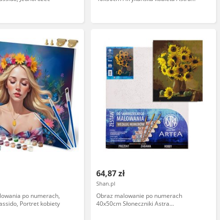
AS801022903-89895
64,87 zł
Shan.pl
lowania po numerach,
Obraz malowanie po numerach
ssido, Portret kobiety
40x50cm Słoneczniki Astra
AS801022901-89871