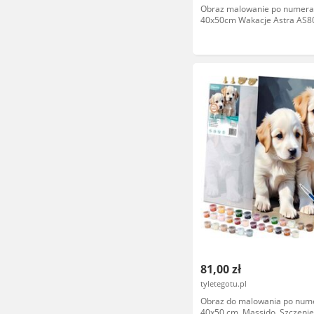
Obraz malowanie po numera
40x50cm Wakacje Astra AS8
89949
81,00 zł
tyletegotu.pl
Obraz do malowania po num
40x50 cm, Massido, Szczenię