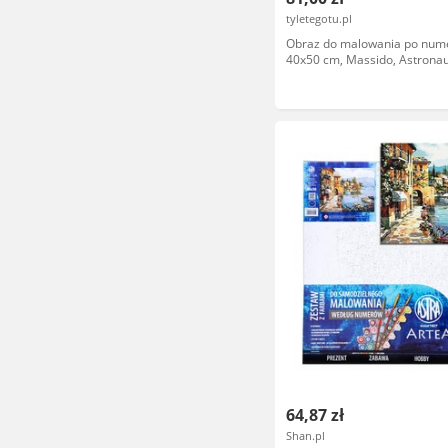
tyletegotu.pl
Obraz do malowania po num
40x50 cm, Massido, Astrona
64,87 zł
Shan.pl