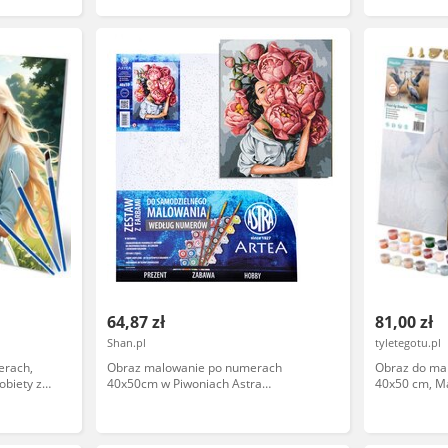
64,87 zł
81,00 zł
Shan.pl
tyletegotu.pl
erach,
Obraz malowanie po numerach
Obraz do ma
obiety z
40x50cm w Piwoniach Astra
40x50 cm, M
AS801022906-89925