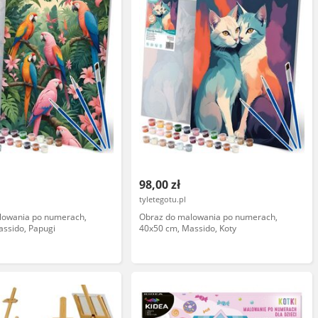
98,00 zł
tyletegotu.pl
lowania po numerach,
Obraz do malowania po numerach,
ssido, Papugi
40x50 cm, Massido, Koty