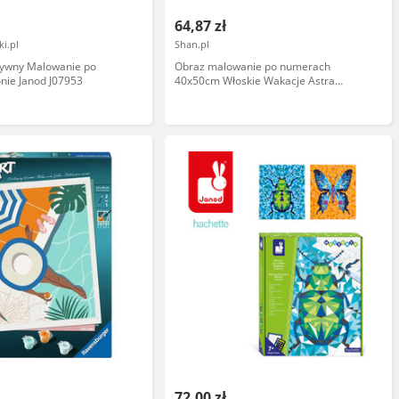
64,87 zł
i.pl
Shan.pl
tywny Malowanie po
Obraz malowanie po numerach
nie Janod J07953
40x50cm Włoskie Wakacje Astra
AS801022907-89932
72,00 zł