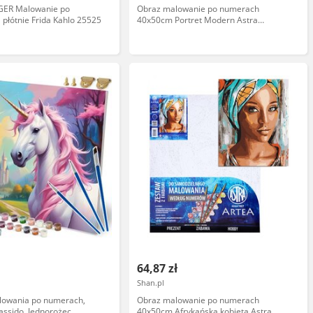
ER Malowanie po
Obraz malowanie po numerach
płótnie Frida Kahlo 25525
40x50cm Portret Modern Astra
AS801022905-89918
64,87 zł
Shan.pl
lowania po numerach,
Obraz malowanie po numerach
ssido, Jednorożec
40x50cm Afrykańska kobieta Astra