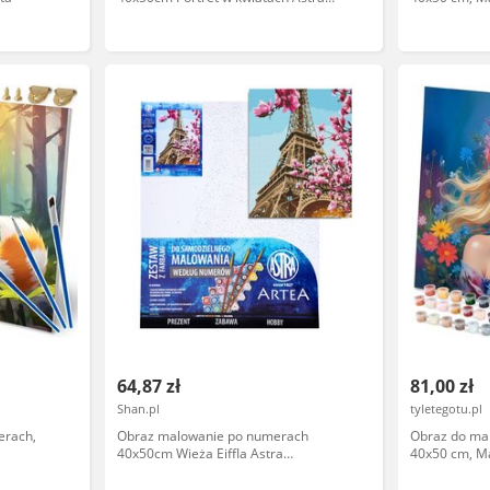
AS801022904-89901
64,87 zł
81,00 zł
Shan.pl
tyletegotu.pl
erach,
Obraz malowanie po numerach
Obraz do ma
40x50cm Wieża Eiffla Astra
40x50 cm, Ma
AS801022902-89888