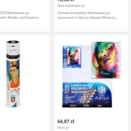
ZieloneZabawki.pl
ER Malowanie po
Zestaw kreatywny Malowanie po
eArt Relaks nad basenem
numerach 2 obrazy Owady Misterix
J07980 Janod
64,87 zł
Shan.pl