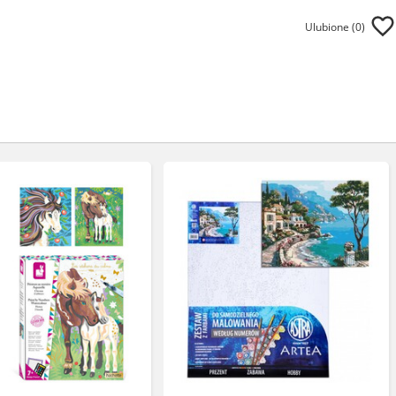
Ulubione (
0
)