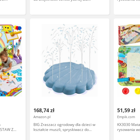
budzenia dziecka - Rozwój motoryki -
Magic Water
Zabawne zwierzęta pływające - Od 10
Pieczątki Wz
miesięcy
168,74 zł
51,59 zł
Amazon.pl
Empik.com
a
BIG Zraszacz ogrodowy dla dzieci w
KX3030 Mata
ZESTAW Z
kształcie muszli, spryskiwacz do
rysowania w
lamastry
zabawy, fontanna dla dzieci,
ki
antypoślizgowa mata, do ogrodu, na