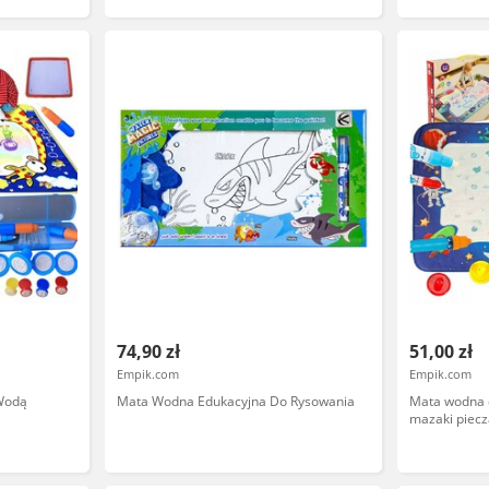
działkę, na balkon, zabawka wodna dla
dzieci od 2 lat
74,90 zł
51,00 zł
Empik.com
Empik.com
Wodą
Mata Wodna Edukacyjna Do Rysowania
Mata wodna 
mazaki piecz
120x90 kos