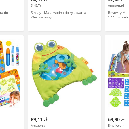
SINSAY
Amazon.pl
ta do
Sinsay - Mata wodna do rysowania -
Bestway Mat
Wielobarwny
122 cm, wytr
motywy dinoz
zraszacz wod
ogrodowego, 
naprawczym
89,11 zł
69,90 zł
Amazon.pl
Empik.com