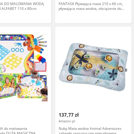
A DO MALOWANIA WODĄ
FANTASK Pływająca mata 210 x 66 cm,
 ALFABET 110 x 80cm
pływająca mata wodna, obciążenie do
60 kg, pływająca mata wykonana z
odpornej na rozerwanie pianki XPE
137,77 zł
Amazon.pl
 do malowania
Nuby Mata wodna Animal Adventures
wodą DUŻA MAGICZNA
zabawki sensoryczne interaktywna