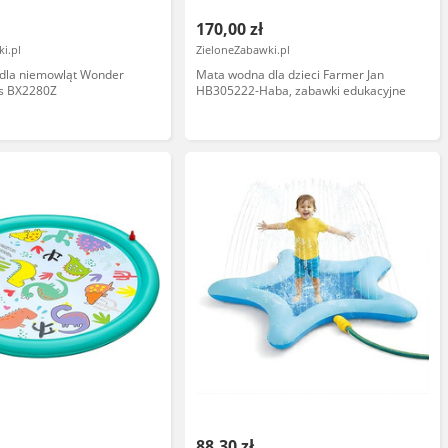
170,00 zł
i.pl
ZieloneZabawki.pl
dla niemowląt Wonder
Mata wodna dla dzieci Farmer Jan
s BX2280Z
HB305222-Haba, zabawki edukacyjne
88,30 zł