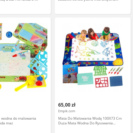
 zestaw XXL Szablony
zabawa pokrowiec można prać w
ory
pralce, nadaje się do 6 miesięcy Plus,
048526890729, wielokolorowa, jeden
rozmiar
65,00 zł
Empik.com
 wodna do malowania
Mata Do Malowania Wodą 100X73 Cm
oda maz
Duża Mata Wodna Do Rysowania
Sensoryczna