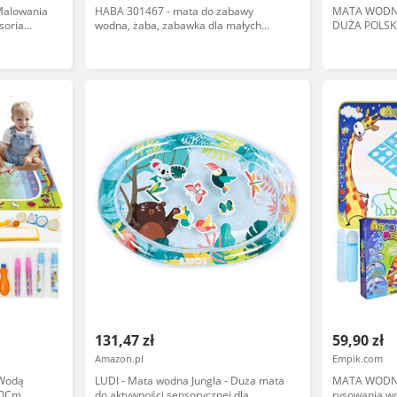
Malowania
HABA 301467 - mata do zabawy
MATA WODN
soria
wodna, żaba, zabawka dla małych
DUŻA POLSKI
dzieci
131,47 zł
59,90 zł
Amazon.pl
Empik.com
Wodą
LUDI - Mata wodna Jungla - Duża mata
MATA WODNA
10Cm
do aktywności sensorycznej dla
rysowania 