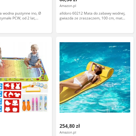
Amazon.pl
a wodna pustynne ino, Ø
alldoro 60212 Mata do zabawy wodnej,
zymałe PCW, od 2 lat,
gwiazda ze zraszaczem, 100 cm, mata
aurów i kaktusów,
zraszająca do ogrodu i na taras,
ny, przyłącze węża
zabawka wodna dla dzieci od 3 lat
łącznie z łatkami
i
254,80 zł
Amazon.pl