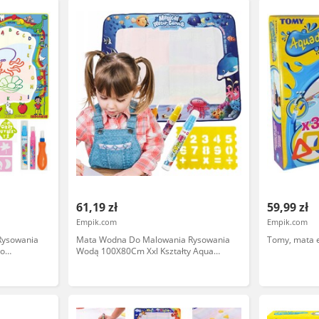
61,19 zł
59,99 zł
Empik.com
Empik.com
Rysowania
Mata Wodna Do Malowania Rysowania
Tomy, mata e
Do
Wodą 100X80Cm Xxl Kształty Aqua
lfa Xxl
Magic