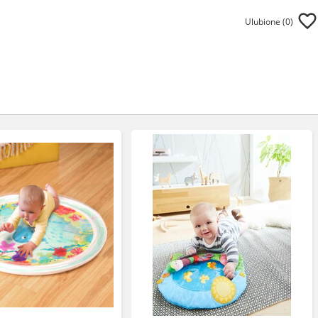
Ulubione (
0
)