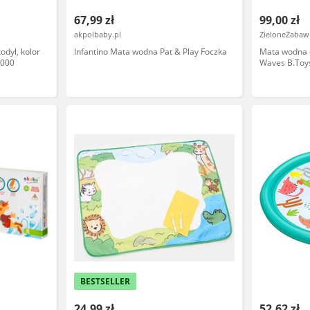
67,99 zł
99,00 zł
akpolbaby.pl
ZieloneZabawk
dyl, kolor
Infantino Mata wodna Pat & Play Foczka
Mata wodna 
0000
Waves B.Toy
BESTSELLER
24,99 zł
52,62 zł