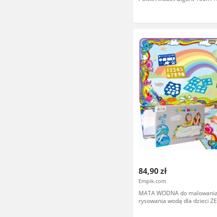
84,90 zł
Empik.com
MATA WODNA do malowani
rysowania wodą dla dzieci 
AKCESORIAMI XXL maazaki f
pędzle pieczątki stemple wał