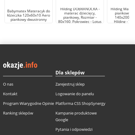
Hilding DOBRANOCKA -
Hilding Mater
Babymatex Materacyk do
materac dziecięcy,
piankowy Ro
łóżeczka 120x60x10 Aero
piankowy, Rozmiar -
140x200, P
piankowy dwustronny
80x160, Pokrowiec - Lotus
Hilding - Te
Dla sklepów
O nas
Zarejestruj sklep
Kontakt
Logowanie do panelu
Program Wiarygodne Opinie
Platforma CSS ShopSynergy
Ranking sklepów
Kampanie produktowe
Google
Pytania i odpowiedzi