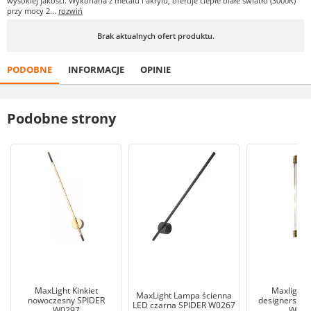
wysokiej jakości. Wykonana z metalu i akrylu, oferuje ciepłe białe światło (3000K)
przy mocy 2...
rozwiń
Brak aktualnych ofert produktu.
PODOBNE
INFORMACJE
OPINIE
Podobne strony
MaxLight Kinkiet
Maxlight K
MaxLight Lampa ścienna
nowoczesny SPIDER
designerski 
LED czarna SPIDER W0267
W0297
W024