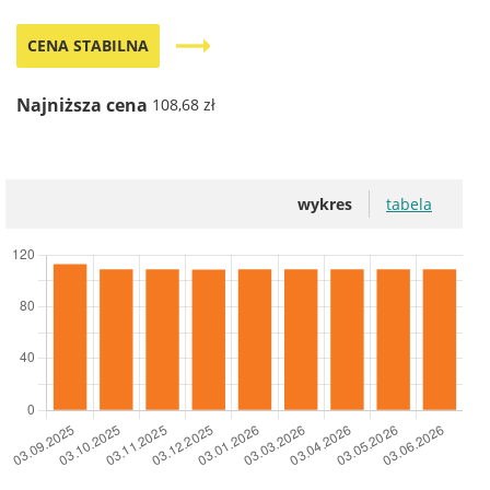
trending_flat
CENA STABILNA
Najniższa cena
108,68 zł
wykres
tabela