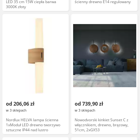
LED 35 cm 15W ciepła barwa
ścienny drewno E14 regulowany
3000K złoty
od 206,06 zł
od 739,90 zł
w 3 sklepach
w 3 sklepach
Nordlux HELVA lampa ścienna
Nowodvorski kinkiet Sunset C z
1xModuł LED drewno tworzywo
włącznikiem, drewno, brązowy,
sztuczne IP44 nad lustro
51cm, 2xGX53