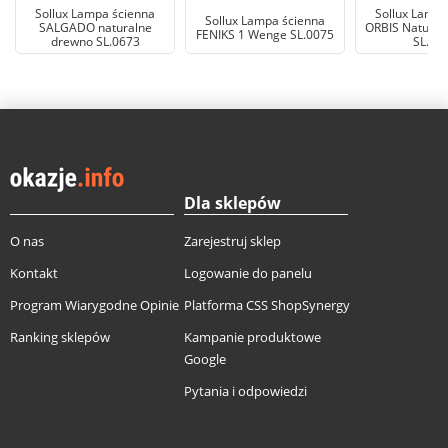
Sollux Lampa ścienna
Sollux Lampa
Sollux Lampa ścienna
SALGADO naturalne
ORBIS Natural
FENIKS 1 Wenge SL.0075
drewno SL.0673
SL.04
Dla sklepów
O nas
Zarejestruj sklep
Kontakt
Logowanie do panelu
Program Wiarygodne Opinie
Platforma CSS ShopSynergy
Ranking sklepów
Kampanie produktowe
Google
Pytania i odpowiedzi