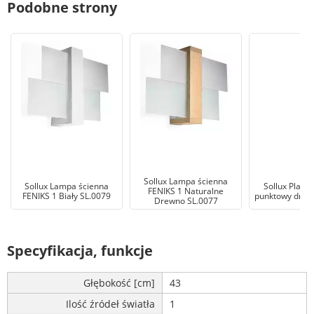
Podobne strony
Sollux Lampa ścienna
Sollux Lampa ścienna
Sollux Plafon
FENIKS 1 Naturalne
FENIKS 1 Biały SL.0079
punktowy drew
Drewno SL.0077
Specyfikacja, funkcje
Głębokość [cm]
43
Ilość źródeł światła
1