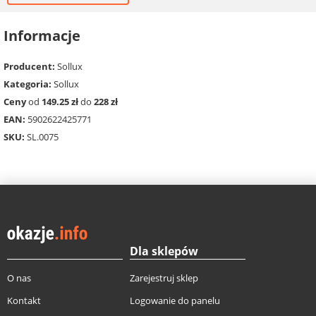
Informacje
Producent:
Sollux
Kategoria:
Sollux
Ceny
od
149.25 zł
do
228 zł
EAN:
5902622425771
SKU:
SL.0075
Dla sklepów
O nas
Zarejestruj sklep
Kontakt
Logowanie do panelu