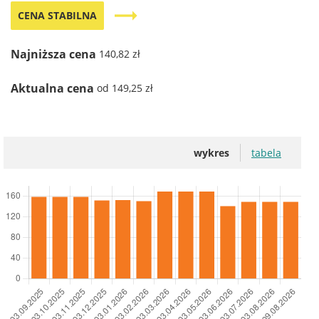
trending_flat
CENA STABILNA
Najniższa cena
140,82 zł
Aktualna cena
od 149,25 zł
wykres
tabela