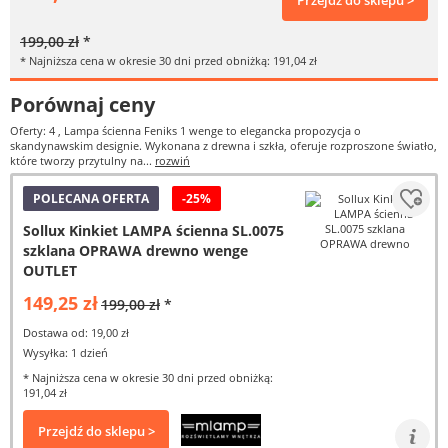
Przejdź do sklepu >
199,00 zł
*
* Najniższa cena w okresie 30 dni przed obniżką: 191,04 zł
Porównaj ceny
Oferty: 4
, Lampa ścienna Feniks 1 wenge to elegancka propozycja o
skandynawskim designie. Wykonana z drewna i szkła, oferuje rozproszone światło,
które tworzy przytulny na...
rozwiń
POLECANA OFERTA
-25%
Sollux Kinkiet LAMPA ścienna SL.0075
szklana OPRAWA drewno wenge
OUTLET
149,25 zł
199,00 zł
*
Dostawa od: 19,00 zł
Wysyłka: 1 dzień
* Najniższa cena w okresie 30 dni przed obniżką:
191,04 zł
Przejdź do sklepu >