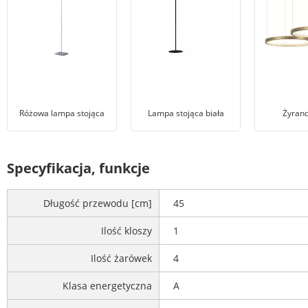
Różowa lampa stojąca
Lampa stojąca biała
Żyrand
Specyfikacja, funkcje
Długość przewodu [cm]
45
Ilość kloszy
1
Ilość żarówek
4
Klasa energetyczna
A