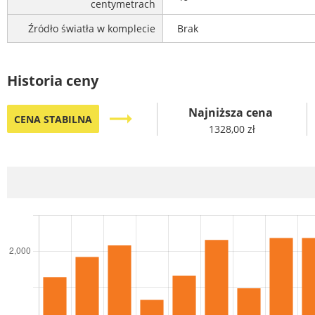
centymetrach
Źródło światła w komplecie
Brak
Historia ceny
Najniższa cena
trending_flat
CENA STABILNA
1328,00 zł