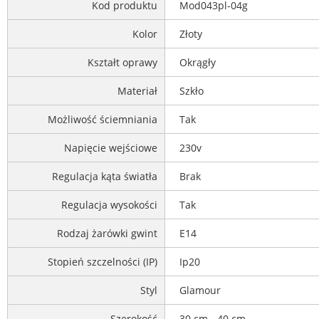
Kod produktu
Mod043pl-04g
Kolor
Złoty
Kształt oprawy
Okrągły
Materiał
Szkło
Możliwość ściemniania
Tak
Napięcie wejściowe
230v
Regulacja kąta światła
Brak
Regulacja wysokości
Tak
Rodzaj żarówki gwint
E14
Stopień szczelności (IP)
Ip20
Styl
Glamour
Szerokość
30 cm - 40 cm