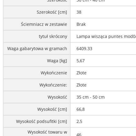
Szerokość [cm]
38
Ściemniacz w zestawie
Brak
tytuł skrócony
Lampa wisząca puntes mod04
Waga gabarytowa w gramach
6409.33
Waga [kg]
5,67
Wykończenie
Złote
Wykończenie:
Złote
Wysokość
35 cm - 50 cm
Wysokość [cm]
66,8
Wysokość podsufitki [cm]
2,5
Wysokość towaru w
46