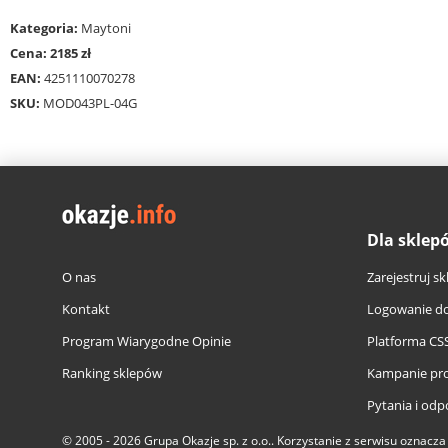
Kategoria:
Maytoni
Cena: 2185 zł
EAN:
4251110070278
SKU:
MOD043PL-04G
Dla sklep
O nas
Zarejestruj sk
Kontakt
Logowanie do
Program Wiarygodne Opinie
Platforma CS
Ranking sklepów
Kampanie pr
Pytania i odp
© 2005 - 2026
Grupa Okazje sp. z o.o.
. Korzystanie z serwisu oznacz