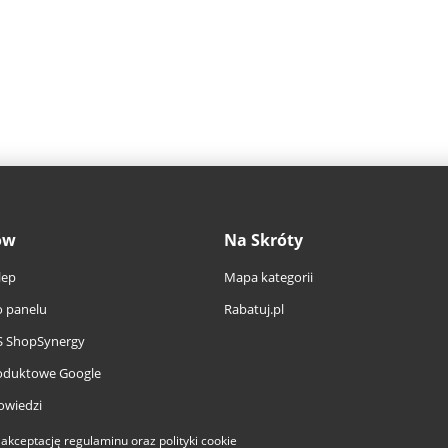
ów
Na Skróty
lep
Mapa kategorii
 panelu
Rabatuj.pl
S ShopSynergy
oduktowe Google
owiedzi
a akceptację
regulaminu
oraz
polityki cookie