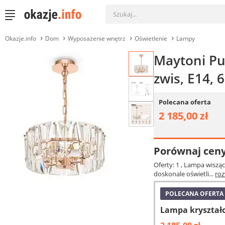
Okazje.info
Dom
Wyposażenie wnętrz
Oświetlenie
Lampy
Maytoni Pu
zwis, E14,
Polecana oferta
2 185,00 zł
Porównaj cen
Oferty: 1
, Lampa wiszą
doskonale oświetli...
roz
POLECANA OFERTA
Lampa kryształ