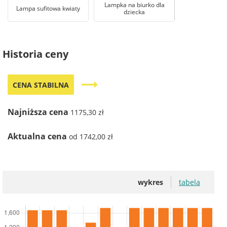
Lampka na biurko dla
Lampa sufitowa kwiaty
dziecka
Historia ceny
trending_flat
CENA STABILNA
Najniższa cena
1175,30 zł
Aktualna cena
od 1742,00 zł
wykres
tabela