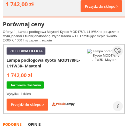
1 742,00 zł
Przejdź do sklepu >
Porównaj ceny
Oferty: 1
, Lampa podłogowa Maytoni Kyoto MOD178FL L11W3K to połączenie
stylu Japandi z funkcjonalnością. Wyposażona w LED emitujące ciepłe światło
(3000 K, 1300 lm), zapew...
rozwiń
POLECANA OFERTA
Lampa podłogowa Kyoto MOD178FL-
L11W3K- Maytoni
1 742,00 zł
Darmowa dostawa
Wysyłka: 1 dzień
Przejdź do sklepu >
PODOBNE
OPINIE