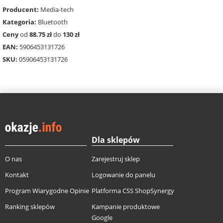
Producent:
Media-tech
Kategoria:
Bluetooth
Ceny
od
88.75 zł
do
130 zł
EAN:
5906453131726
SKU:
05906453131726
Dla sklepów
O nas
Zarejestruj sklep
Kontakt
Logowanie do panelu
Program Wiarygodne Opinie
Platforma CSS ShopSynergy
Ranking sklepów
Kampanie produktowe
Google