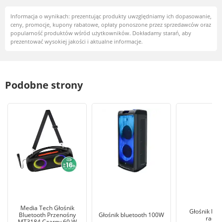
Informacja o wynikach: prezentując produkty uwzględniamy ich dopasowanie,
ceny, promocje, kupony rabatowe, opłaty ponoszone przez sprzedawców oraz
popularność produktów wśród użytkowników. Dokładamy starań, aby
prezentować wysokiej jakości i aktualne informacje.
Podobne strony
Media Tech Głośnik
Głośnik blu
Bluetooth Przenośny
Głośnik bluetooth 100W
radi
MT3184 Czarny 60 W