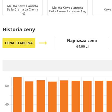
Melitta Kawa ziarnista
Melitta Kawa ziarnista
Bella Crema La Crema
Kawa 
Bella Crema Espresso 1kg
1kg
Historia ceny
Najniższa cena
trending_flat
CENA STABILNA
64,99 zł