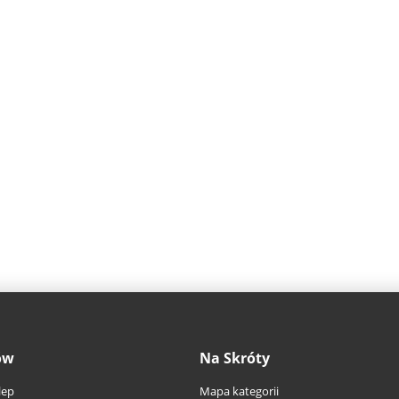
ów
Na Skróty
lep
Mapa kategorii