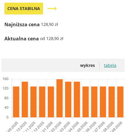
trending_flat
CENA STABILNA
Najniższa cena
128,90 zł
Aktualna cena
od 128,90 zł
wykres
tabela