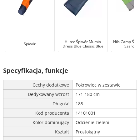
Hi-tec Śpiwór Mumio
Nils Camp Śpi
Śpiwór
Dress Blue Classic Blue
Szaro-zi
Specyfikacja, funkcje
Cechy dodatkowe
Pokrowiec w zestawie
Dedykowany wzrost
171-180 cm
Długość
185
Kod producenta
14101001
Kolor dominujący
Odcienie zieleni
Kształt
Prostokątny