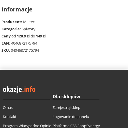
Informacje
Producent:
Mil-tec
Kategoria:
Śpiwory
Ceny
od
128.9 zł
do
149 zł
EAN:
4046872175794
SKU:
04046872175794
Dla sklepów
O nas
Zarejestruj sklep
Kontakt
Logowanie do panelu
Program Wiarygodne Opinie
Platforma CSS ShopSynergy