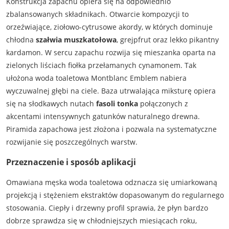
Konstrukcja zapachu opiera się na odpowiednio
zbalansowanych składnikach. Otwarcie kompozycji to
orzeźwiające, ziołowo-cytrusowe akordy, w których dominuje
chłodna
szałwia muszkatołowa
, grejpfrut oraz lekko pikantny
kardamon. W sercu zapachu rozwija się mieszanka oparta na
zielonych liściach fiołka przełamanych cynamonem. Tak
ułożona woda toaletowa Montblanc Emblem nabiera
wyczuwalnej głębi na ciele. Baza utrwalająca miksturę opiera
się na słodkawych nutach
fasoli tonka
połączonych z
akcentami intensywnych gatunków naturalnego drewna.
Piramida zapachowa jest złożona i pozwala na systematyczne
rozwijanie się poszczególnych warstw.
Przeznaczenie i sposób aplikacji
Omawiana męska woda toaletowa odznacza się umiarkowaną
projekcją i stężeniem ekstraktów dopasowanym do regularnego
stosowania. Ciepły i drzewny profil sprawia, że płyn bardzo
dobrze sprawdza się w chłodniejszych miesiącach roku,