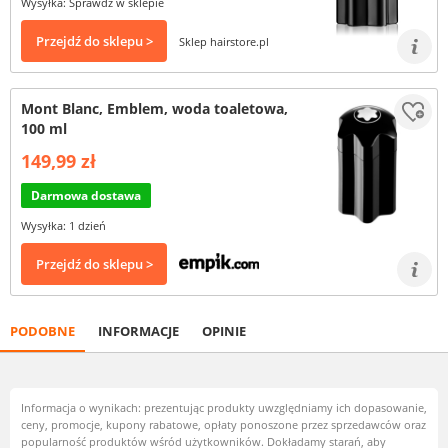
Wysyłka: Sprawdź w sklepie
Przejdź do sklepu >
Sklep hairstore.pl
Mont Blanc, Emblem, woda toaletowa,
100 ml
149,99 zł
Darmowa dostawa
Wysyłka: 1 dzień
Przejdź do sklepu >
PODOBNE
INFORMACJE
OPINIE
Informacja o wynikach: prezentując produkty uwzględniamy ich dopasowanie,
ceny, promocje, kupony rabatowe, opłaty ponoszone przez sprzedawców oraz
popularność produktów wśród użytkowników. Dokładamy starań, aby