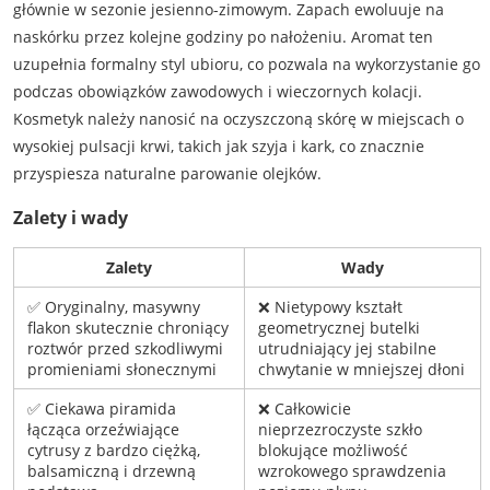
głównie w sezonie jesienno-zimowym. Zapach ewoluuje na
naskórku przez kolejne godziny po nałożeniu. Aromat ten
uzupełnia formalny styl ubioru, co pozwala na wykorzystanie go
podczas obowiązków zawodowych i wieczornych kolacji.
Kosmetyk należy nanosić na oczyszczoną skórę w miejscach o
wysokiej pulsacji krwi, takich jak szyja i kark, co znacznie
przyspiesza naturalne parowanie olejków.
Zalety i wady
Zalety
Wady
✅ Oryginalny, masywny
❌ Nietypowy kształt
flakon skutecznie chroniący
geometrycznej butelki
roztwór przed szkodliwymi
utrudniający jej stabilne
promieniami słonecznymi
chwytanie w mniejszej dłoni
✅ Ciekawa piramida
❌ Całkowicie
łącząca orzeźwiające
nieprzezroczyste szkło
cytrusy z bardzo ciężką,
blokujące możliwość
balsamiczną i drzewną
wzrokowego sprawdzenia