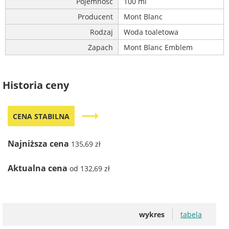
Pojemność
100 ml
Producent
Mont Blanc
Rodzaj
Woda toaletowa
Zapach
Mont Blanc Emblem
Historia ceny
trending_flat
CENA STABILNA
Najniższa cena
135,69 zł
Aktualna cena
od 132,69 zł
wykres
tabela