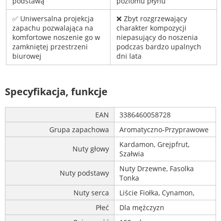
podstawą
poziomu płynu
✅ Uniwersalna projekcja
❌ Zbyt rozgrzewający
zapachu pozwalająca na
charakter kompozycji
komfortowe noszenie go w
niepasujący do noszenia
zamkniętej przestrzeni
podczas bardzo upalnych
biurowej
dni lata
Specyfikacja, funkcje
EAN
3386460058728
Grupa zapachowa
Aromatyczno-Przyprawowe
Kardamon, Grejpfrut,
Nuty głowy
Szałwia
Nuty Drzewne, Fasolka
Nuty podstawy
Tonka
Nuty serca
Liście Fiołka, Cynamon,
Płeć
Dla mężczyzn