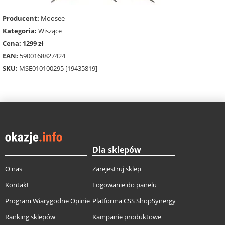
Producent:
Moosee
Kategoria:
Wiszące
Cena: 1299 zł
EAN:
5900168827424
SKU:
MSE010100295 [19435819]
Dla sklepów
O nas
Zarejestruj sklep
Kontakt
Logowanie do panelu
Program Wiarygodne Opinie
Platforma CSS ShopSynergy
Ranking sklepów
Kampanie produktowe