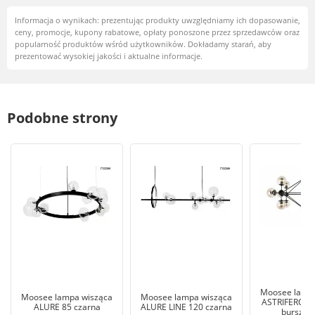
Informacja o wynikach: prezentując produkty uwzględniamy ich dopasowanie,
ceny, promocje, kupony rabatowe, opłaty ponoszone przez sprzedawców oraz
popularność produktów wśród użytkowników. Dokładamy starań, aby
prezentować wysokiej jakości i aktualne informacje.
Podobne strony
Moosee lampa
Moosee lampa wisząca
Moosee lampa wisząca
ASTRIFERO 15
ALURE 85 czarna
ALURE LINE 120 czarna
burszty