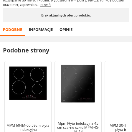
rozwiązanie do małych kuchni. Wyposażona w 4 pola grzewcze, funkcję Booster
oraz timer, zapewnia s...
rozwiń
Brak aktualnych ofert produktu.
PODOBNE
INFORMACJE
OPINIE
Podobne strony
Mpm Płyta indukcyjna 45
MPM 60-IM-05 59cm płyta
MPM 30-IM-0
cm czarne szkło MPM-45-
indukcyjna
płyta indu
IM-14