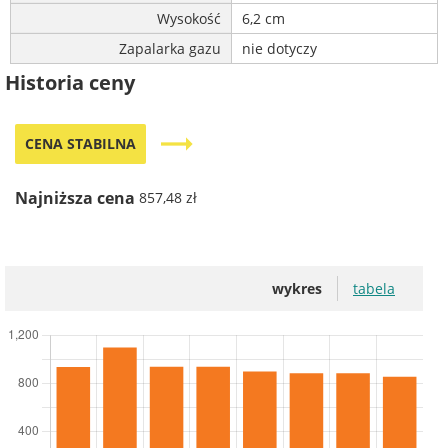
Wysokość
6,2 cm
Zapalarka gazu
nie dotyczy
Historia ceny
trending_flat
CENA STABILNA
Najniższa cena
857,48 zł
wykres
tabela