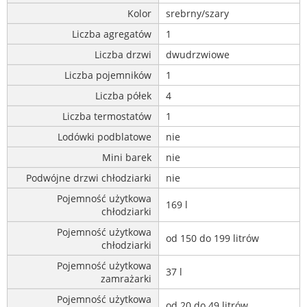
Kolor
srebrny/szary
Liczba agregatów
1
Liczba drzwi
dwudrzwiowe
Liczba pojemników
1
Liczba półek
4
Liczba termostatów
1
Lodówki podblatowe
nie
Mini barek
nie
Podwójne drzwi chłodziarki
nie
Pojemność użytkowa
169 l
chłodziarki
Pojemność użytkowa
od 150 do 199 litrów
chłodziarki
Pojemność użytkowa
37 l
zamrażarki
Pojemność użytkowa
od 20 do 49 litrów