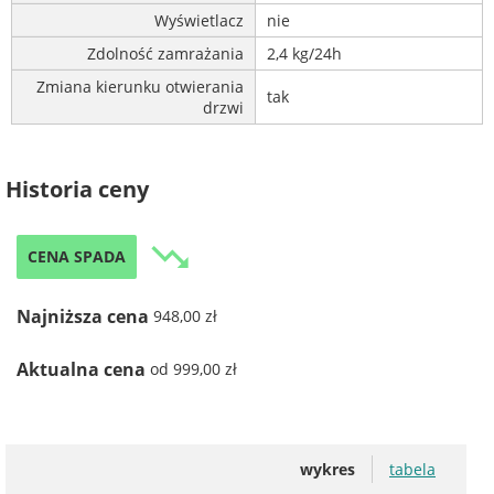
Wyświetlacz
nie
Zdolność zamrażania
2,4 kg/24h
Zmiana kierunku otwierania
tak
drzwi
Historia ceny
trending_down
CENA SPADA
Najniższa cena
948,00 zł
Aktualna cena
od 999,00 zł
wykres
tabela