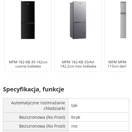
MPM 182-KB-39 142cm
MPM 182-KB-33/AA
MPM MPM-125
czarna lodówka
142,2cm inox lodówka
115cm dark in
Specyfikacja, funkcje
Automatyczne rozmrażanie
tak
chłodziarki
Bezszronowa (No Frost)
brak
Bezszronowa (No Frost)
nie