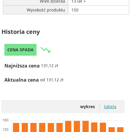
Wiek dziecka
13 lat +
Wysokość produktu
150
Historia ceny
trending_down
CENA SPADA
Najniższa cena
131,12 zł
Aktualna cena
od 131,12 zł
wykres
tabela