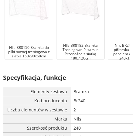
Nils BR8182 Bramka
Nils BR240P
Nils BR8150 Bramka do
Treningowa Piłkarska
piłkarska pr
piłki nożnej treningowa z
Przenośna z siatką
panelem do t
siatką 150x90x60cm
180x120cm
240x150
Specyfikacja, funkcje
Elementy zestawu
Bramka
Kod producenta
Br240
Liczba elementów w zestawie
2
Marka
Nils
Szerokość produktu
240