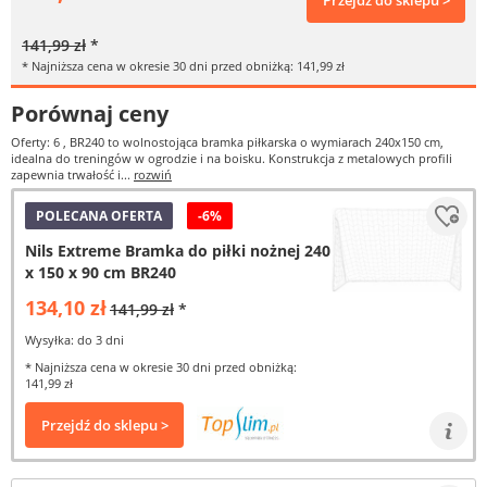
Przejdź do sklepu >
141,99 zł
*
* Najniższa cena w okresie 30 dni przed obniżką: 141,99 zł
Porównaj ceny
Oferty: 6
, BR240 to wolnostojąca bramka piłkarska o wymiarach 240x150 cm,
idealna do treningów w ogrodzie i na boisku. Konstrukcja z metalowych profili
zapewnia trwałość i...
rozwiń
POLECANA OFERTA
-6%
Nils Extreme Bramka do piłki nożnej 240
x 150 x 90 cm BR240
134,10 zł
141,99 zł
*
Wysyłka: do 3 dni
* Najniższa cena w okresie 30 dni przed obniżką:
141,99 zł
Przejdź do sklepu >