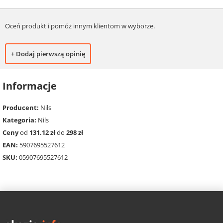
Oceń produkt i pomóż innym klientom w wyborze.
+ Dodaj pierwszą opinię
Informacje
Producent:
Nils
Kategoria:
Nils
Ceny
od
131.12 zł
do
298 zł
EAN:
5907695527612
SKU:
05907695527612