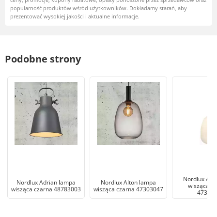
popularność produktów wśród użytkowników. Dokładamy starań, aby
prezentować wysokiej jakości i aktualne informacje.
Podobne strony
Nordlux Alt
Nordlux Adrian lampa
Nordlux Alton lampa
wisząca m
wisząca czarna 48783003
wisząca czarna 47303047
47303