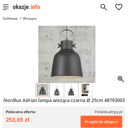
0
Sufitowe
Wiszące
Nordlux Adrian lampa wisząca czarna Ø 25cm 48793003
Polecana oferta
PolskieLampy.pl
253,65 zł
Przejdź do sklepu >