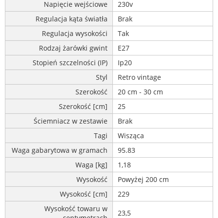
Napięcie wejściowe
230v
Regulacja kąta światła
Brak
Regulacja wysokości
Tak
Rodzaj żarówki gwint
E27
Stopień szczelności (IP)
Ip20
Styl
Retro vintage
Szerokość
20 cm - 30 cm
Szerokość [cm]
25
Ściemniacz w zestawie
Brak
Tagi
Wisząca
Waga gabarytowa w gramach
95.83
Waga [kg]
1,18
Wysokość
Powyżej 200 cm
Wysokość [cm]
229
Wysokość towaru w
23,5
centymetrach