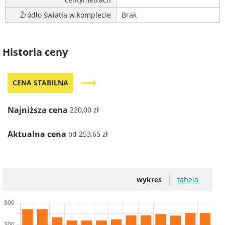
Źródło światła w komplecie
Brak
Historia ceny
trending_flat
CENA STABILNA
Najniższa cena
220,00 zł
Aktualna cena
od 253,65 zł
wykres
tabela