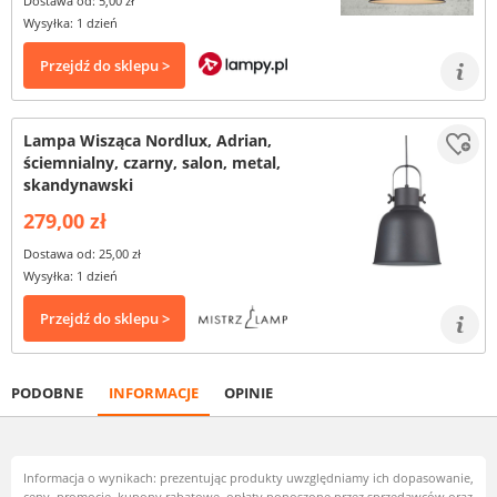
Dostawa od: 5,00 zł
Wysyłka: 1 dzień
Przejdź do sklepu >
Lampa Wisząca Nordlux, Adrian,
ściemnialny, czarny, salon, metal,
skandynawski
279,00 zł
Dostawa od: 25,00 zł
Wysyłka: 1 dzień
Przejdź do sklepu >
PODOBNE
INFORMACJE
OPINIE
Informacja o wynikach: prezentując produkty uwzględniamy ich dopasowanie,
ceny, promocje, kupony rabatowe, opłaty ponoszone przez sprzedawców oraz