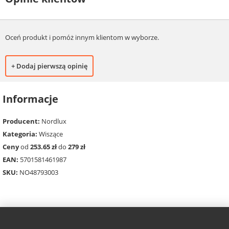
Oceń produkt i pomóż innym klientom w wyborze.
+ Dodaj pierwszą opinię
Informacje
Producent:
Nordlux
Kategoria:
Wiszące
Ceny
od
253.65 zł
do
279 zł
EAN:
5701581461987
SKU:
NO48793003