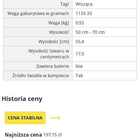
Tagi
Wisząca
Waga gabarytowa w gramach
1133.33
Waga [kg]
0,55
Wysokość
50 cm - 70 cm
Wysokość [cm]
55,4
Wysokość towaru w
17,5
centymetrach
Zawiera baterie
Nie
Źródło światła w komplecie
Tak
Historia ceny
trending_flat
CENA STABILNA
Najniższa cena
197,15 zł