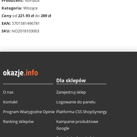
Producent:
Nordlux
Kategoria:
Wiszące
Ceny
od
221.93 zł
do
289 zł
EAN:
5701581496781
SKU:
NO2018103003
Dla sklepów
O nas
Zarejestruj sklep
Kontakt
Logowanie do panelu
Program Wiarygodne Opinie
Platforma CSS ShopSynergy
Ranking sklepów
Kampanie produktowe
Google