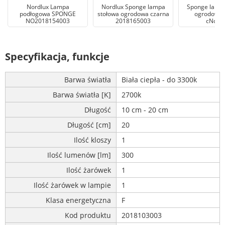
Nordlux Lampa
Nordlux Sponge lampa
Sponge lampa
podłogowa SPONGE
stołowa ogrodowa czarna
ogrodowa 
NO2018154003
2018165003
cNordl
Specyfikacja, funkcje
Barwa światła
Biała ciepła - do 3300k
Barwa światła [K]
2700k
Długość
10 cm - 20 cm
Długość [cm]
20
Ilość kloszy
1
Ilość lumenów [lm]
300
Ilość żarówek
1
Ilość żarówek w lampie
1
Klasa energetyczna
F
Kod produktu
2018103003