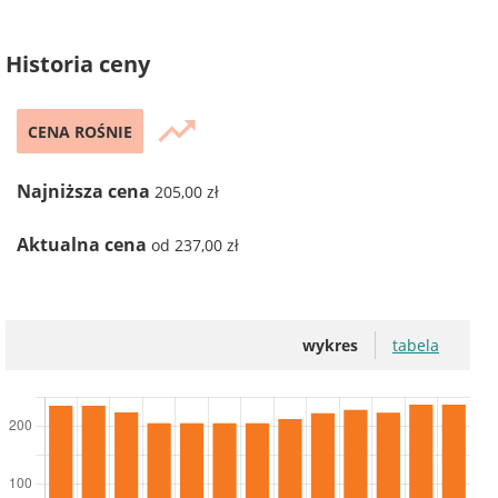
Historia ceny
trending_up
CENA ROŚNIE
Najniższa cena
205,00 zł
Aktualna cena
od 237,00 zł
wykres
tabela