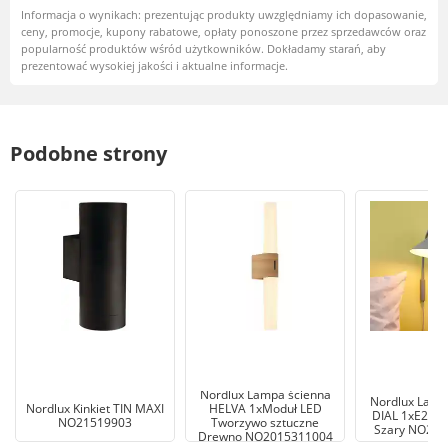
Informacja o wynikach: prezentując produkty uwzględniamy ich dopasowanie,
ceny, promocje, kupony rabatowe, opłaty ponoszone przez sprzedawców oraz
popularność produktów wśród użytkowników. Dokładamy starań, aby
prezentować wysokiej jakości i aktualne informacje.
Podobne strony
Nordlux Lampa ścienna
Nordlux Lamp
Nordlux Kinkiet TIN MAXI
HELVA 1xModuł LED
DIAL 1xE27 4
NO21519903
Tworzywo sztuczne
Szary NO22
Drewno NO2015311004