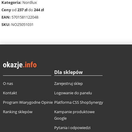
Kategoria:
Nordlux
Ceny
od
237 zł
do
244 zł
EAN:
5701581122048
SKU:
NO25051031
Dla sklepów
O nas
Zarejestruj sklep
Kontakt
Logowanie do panelu
Program Wiarygodne Opinie
Platforma CSS ShopSynergy
Ranking sklepów
Kampanie produktowe
Google
Pytania i odpowiedzi