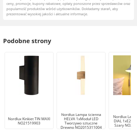
ceny, promocje, kupony rabatowe, opłaty ponoszone przez sprzedawców oraz
popularność produktów wśród użytkowników. Dokładamy starań, aby
prezentować wysokiej jakości i aktualne informacje.
Podobne strony
Nordlux Lampa ścienna
Nordlux Lamp
Nordlux Kinkiet TIN MAXI
HELVA 1xModuł LED
DIAL 1xE27 4
NO21519903
Tworzywo sztuczne
Szary NO22
Drewno NO2015311004