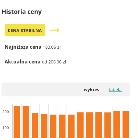
Historia ceny
trending_flat
CENA STABILNA
Najniższa cena
183,06 zł
Aktualna cena
od 206,06 zł
wykres
tabela